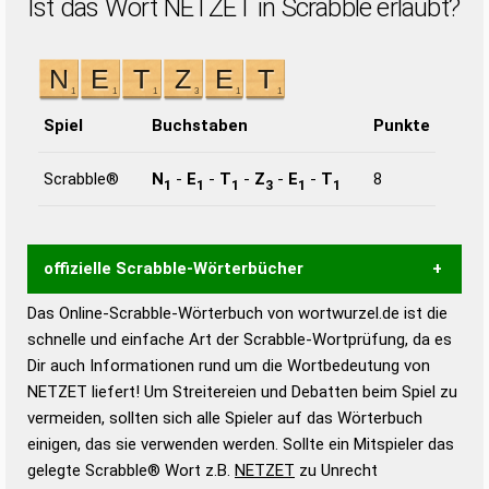
Ist das Wort NETZET in Scrabble erlaubt?
Spiel
Buchstaben
Punkte
Scrabble®
N
-
E
-
T
-
Z
-
E
-
T
8
1
1
1
3
1
1
offizielle Scrabble-Wörterbücher
Das Online-Scrabble-Wörterbuch von wortwurzel.de ist die
Wortwurzel liefert mit Hilfe eines semantischen
schnelle und einfache Art der Scrabble-Wortprüfung, da es
Wortanalyse-Algorithmus gute Anhaltspunkte zu
Dir auch Informationen rund um die Wortbedeutung von
Wortbedeutung, Worttrennung und Wortform, um die
NETZET liefert! Um Streitereien und Debatten beim Spiel zu
Gültigkeit eines Wortes für das Scrabble-Spiel zu
vermeiden, sollten sich alle Spieler auf das Wörterbuch
bestimmen!
zugelassene Turnier Scrabble-
einigen, das sie verwenden werden. Sollte ein Mitspieler das
Wörterbücher sind:
gelegte Scrabble® Wort z.B.
NETZET
zu Unrecht