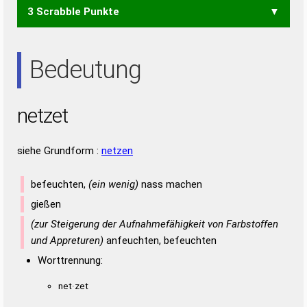
3 Scrabble Punkte
ENTE
NETT
TEEN
NEE
TEE
Bedeutung
netzet
siehe Grundform :
netzen
befeuchten,
(ein wenig)
nass machen
gießen
(zur Steigerung der Aufnahmefähigkeit von Farbstoffen
und Appreturen)
anfeuchten, befeuchten
Worttrennung:
net·zet