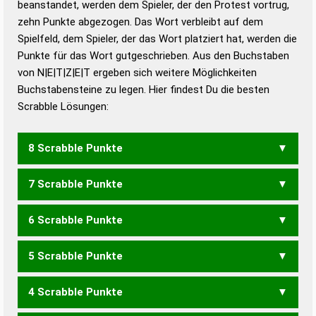
beanstandet, werden dem Spieler, der den Protest vortrug,
Duden – Standardwerk in 12 Bänden
zehn Punkte abgezogen. Das Wort verbleibt auf dem
Duden – Richtiges und gutes
Spielfeld, dem Spieler, der das Wort platziert hat, werden die
Deutsch
Punkte für das Wort gutgeschrieben. Aus den Buchstaben
von N|E|T|Z|E|T ergeben sich weitere Möglichkeiten
Duden – Die deutsche Grammatik
Buchstabensteine zu legen. Hier findest Du die besten
Duden – Deutsches
Scrabble Lösungen:
Universalwörterbuch
8 Scrabble Punkte
7 Scrabble Punkte
NETZTE
6 Scrabble Punkte
NETZT
5 Scrabble Punkte
ZENT
ZETT
4 Scrabble Punkte
ZEN
NETTE