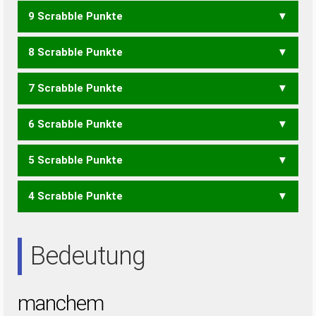
9 Scrabble Punkte
MACH
8 Scrabble Punkte
HEMM
AMMEN
CHANE
7 Scrabble Punkte
AMME
CHAN
EMMA
NACH
AHMEN
HAMEN
HEMAN
MAHNE
NAHEM
6 Scrabble Punkte
ACH
AHME
MAHN
NAHM
5 Scrabble Punkte
AHM
AMEN
NAME
4 Scrabble Punkte
AHNE
NAHE
AHN
HAN
NAH
Bedeutung
manchem