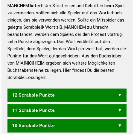
Wortbedeutung, Worttrennung und Wortform, um die
MANCHEM liefert! Um Streitereien und Debatten beim Spiel
Gültigkeit eines Wortes für das Scrabble-Spiel zu
zu vermeiden, sollten sich alle Spieler auf das Wörterbuch
bestimmen!
zugelassene Turnier Scrabble-
einigen, das sie verwenden werden. Sollte ein Mitspieler das
Wörterbücher sind:
gelegte Scrabble® Wort z.B.
MANCHEM
zu Unrecht
beanstandet, werden dem Spieler, der den Protest vortrug,
Duden – Standardwerk in 12 Bänden
zehn Punkte abgezogen. Das Wort verbleibt auf dem
Duden – Richtiges und gutes
Spielfeld, dem Spieler, der das Wort platziert hat, werden die
Deutsch
Punkte für das Wort gutgeschrieben. Aus den Buchstaben
von M|A|N|C|H|E|M ergeben sich weitere Möglichkeiten
Duden – Die deutsche Grammatik
Buchstabensteine zu legen. Hier findest Du die besten
Duden – Deutsches
Scrabble Lösungen:
Universalwörterbuch
12 Scrabble Punkte
11 Scrabble Punkte
MACHEN
10 Scrabble Punkte
MACHE