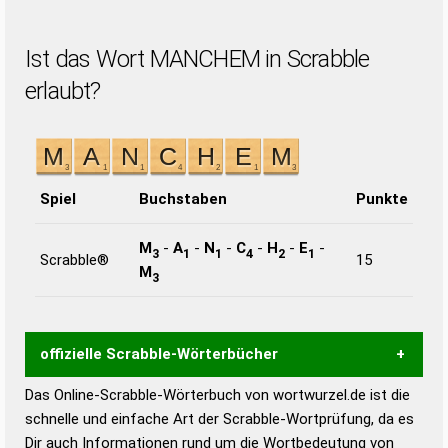
Ist das Wort MANCHEM in Scrabble
erlaubt?
Spiel
Buchstaben
Punkte
M
-
A
-
N
-
C
-
H
-
E
-
3
1
1
4
2
1
Scrabble®
15
M
3
offizielle Scrabble-Wörterbücher
Das Online-Scrabble-Wörterbuch von wortwurzel.de ist die
Wortwurzel liefert mit Hilfe eines semantischen
schnelle und einfache Art der Scrabble-Wortprüfung, da es
Wortanalyse-Algorithmus gute Anhaltspunkte zu
Dir auch Informationen rund um die Wortbedeutung von