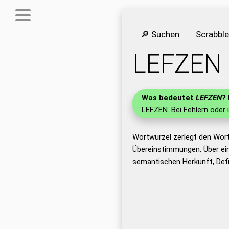
🔎 Suchen
Scrabbl
LEFZEN
Was bedeutet
LEFZEN
?
LEFZEN
. Bei Fehlern oder 
Wortwurzel zerlegt den Wor
Übereinstimmungen. Über ei
semantischen Herkunft, Def