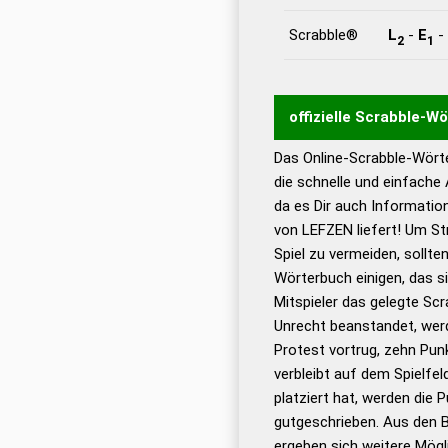
Scrabble®
L
-
E
-
2
1
offizielle Scrabble-W
Das Online-Scrabble-Wörte
Wortwurzel liefert mit 
die schnelle und einfache
Wortanalyse-Algorithmu
da es Dir auch Informati
Wortbedeutung, Worttr
von LEFZEN liefert! Um St
Gültigkeit eines Wortes 
Spiel zu vermeiden, sollten
bestimmen!
zugelassene
Wörterbuch einigen, das s
Wörterbücher sind:
Mitspieler das gelegte Sc
Unrecht beanstandet, werd
Dud
Protest vortrug, zehn Pu
Bä
verbleibt auf dem Spielfel
Dud
platziert hat, werden die 
De
gutgeschrieben. Aus den 
ergeben sich weitere Mögl
Dud