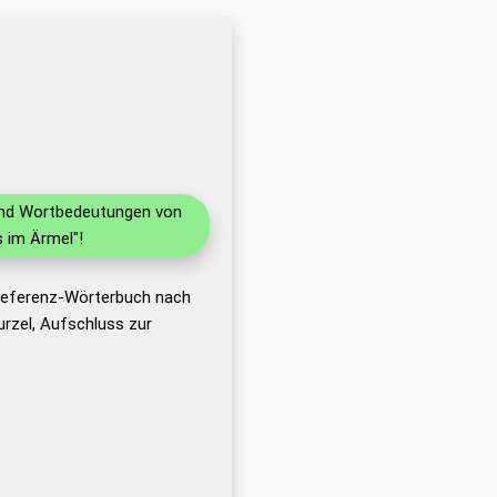
 und Wortbedeutungen von
 im Ärmel"!
 Referenz-Wörterbuch nach
rzel, Aufschluss zur