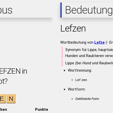
pus
Bedeutung
Lefzen
Wortbedeutung von
Lefze
(- G
Synonym für Lippe, hauptsäch
Hunden und Raubtieren ver
Lippe
(bei Hund und Raubwil
LEFZEN in
Worttrennung:
bt?
Lef·zen
Wortform:
Deklinierte Form
aben
Punkte