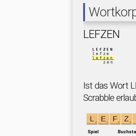
Wortkor
LEFZEN
LEFZEN
lefze
lefzen
zen
Ist das Wort 
Scrabble erlau
Spiel
Buchst