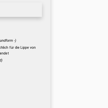
rundform -)
lich für die Lippe von
wendet
d)