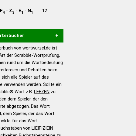
F
-
Z
-
E
-
N
12
4
3
1
1
örterbücher
rbuch von wortwurzel.de ist
Hilfe eines semantischen
 Art der Scrabble-Wortprüfung,
s gute Anhaltspunkte zu
onen rund um die Wortbedeutung
ennung und Wortform, um die
reitereien und Debatten beim
für das Scrabble-Spiel zu
 sich alle Spieler auf das
 Turnier Scrabble-
ie verwenden werden. Sollte ein
rabble® Wort z.B.
LEFZEN
zu
en dem Spieler, der den
en – Standardwerk in 12
nkte abgezogen. Das Wort
nden
d, dem Spieler, der das Wort
en – Richtiges und gutes
Punkte für das Wort
utsch
Buchstaben von L|E|F|Z|E|N
ichkeiten Buchstabensteine zu
en – Die deutsche Grammatik