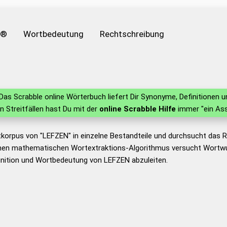
e®
Wortbedeutung
Rechtschreibung
Das Scrabble online Wörterbuch liefert Dir Synonyme, Definitionen
in Streitfällen hast Du mit der
online Scrabble Hilfe
immer "ein Ass
tkorpus von "LEFZEN" in einzelne Bestandteile und durchsucht das
nen mathematischen Wortextraktions-Algorithmus versucht Wortwu
inition und Wortbedeutung von LEFZEN abzuleiten.