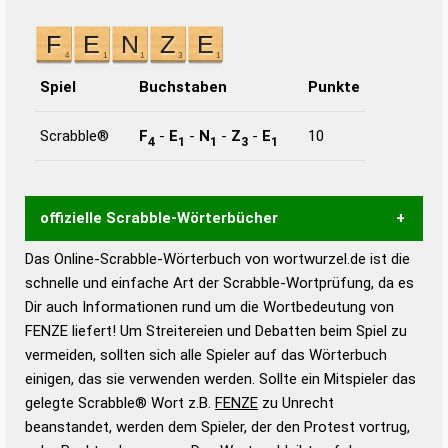
Spiel
Buchstaben
Punkte
Scrabble®
F
-
E
-
N
-
Z
-
E
10
4
1
1
3
1
offizielle Scrabble-Wörterbücher
Das Online-Scrabble-Wörterbuch von wortwurzel.de ist die
Wortwurzel liefert mit Hilfe eines semantischen
schnelle und einfache Art der Scrabble-Wortprüfung, da es
Wortanalyse-Algorithmus gute Anhaltspunkte zu
Dir auch Informationen rund um die Wortbedeutung von
Wortbedeutung, Worttrennung und Wortform, um die
FENZE liefert! Um Streitereien und Debatten beim Spiel zu
Gültigkeit eines Wortes für das Scrabble-Spiel zu
vermeiden, sollten sich alle Spieler auf das Wörterbuch
bestimmen!
zugelassene Turnier Scrabble-
einigen, das sie verwenden werden. Sollte ein Mitspieler das
Wörterbücher sind:
gelegte Scrabble® Wort z.B.
FENZE
zu Unrecht
beanstandet, werden dem Spieler, der den Protest vortrug,
Duden – Standardwerk in 12 Bänden