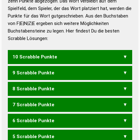
zehn Punkte abgezogen. Das Wort verbleibt auf dem
Duden – Richtiges und gutes
Spielfeld, dem Spieler, der das Wort platziert hat, werden die
Deutsch
Punkte für das Wort gutgeschrieben. Aus den Buchstaben
von F|E|N|Z|E ergeben sich weitere Möglichkeiten
Duden – Die deutsche Grammatik
Buchstabensteine zu legen. Hier findest Du die besten
Duden – Deutsches
Scrabble Lösungen:
Universalwörterbuch
10 Scrabble Punkte
9 Scrabble Punkte
FEZEN
8 Scrabble Punkte
FEZE
7 Scrabble Punkte
FEZ
6 Scrabble Punkte
FEEN
5 Scrabble Punkte
FEE