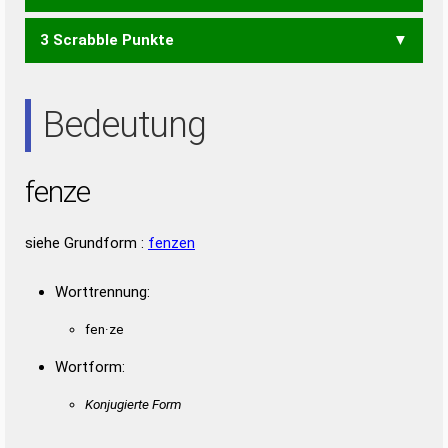
3 Scrabble Punkte
ZEN
NEE
Bedeutung
fenze
siehe Grundform :
fenzen
Worttrennung:
fen·ze
Wortform:
Konjugierte Form