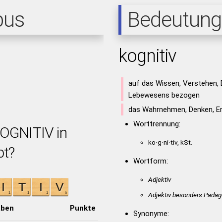
pus
Bedeutung
kognitiv
auf das Wissen, Verstehen, 
Lebewesens bezogen
das Wahrnehmen, Denken, E
Worttrennung:
KOGNITIV in
ko·g·ni·tiv, kSt.
bt?
Wortform:
Adjektiv
Adjektiv besonders Pädag
aben
Punkte
Synonyme: