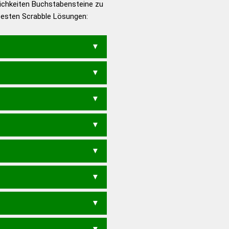
ichkeiten Buchstabensteine zu
en – Die deutsche Grammatik
 besten Scrabble Lösungen:
en – Deutsches