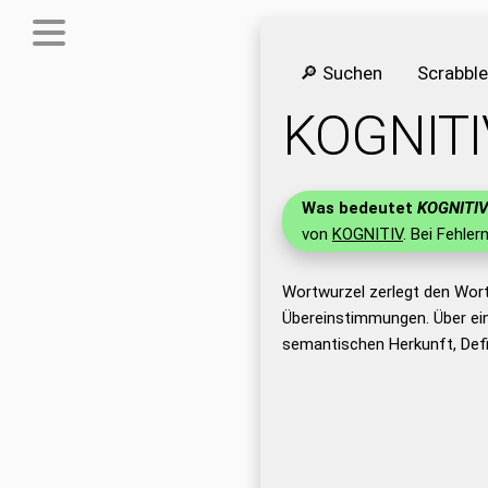
🔎 Suchen
Scrabbl
KOGNITI
Was bedeutet
KOGNITI
von
KOGNITIV
. Bei Fehler
Wortwurzel zerlegt den Wor
Übereinstimmungen. Über ei
semantischen Herkunft, Def