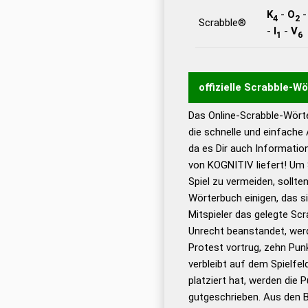
K
-
O
4
2
Scrabble®
-
I
-
V
1
6
offizielle Scrabble-W
Das Online-Scrabble-Wörte
Wortwurzel liefert mit 
die schnelle und einfache
Wortanalyse-Algorithmu
da es Dir auch Informati
Wortbedeutung, Worttr
von KOGNITIV liefert! Um 
Gültigkeit eines Wortes 
Spiel zu vermeiden, sollten
bestimmen!
zugelassene
Wörterbuch einigen, das s
Wörterbücher sind:
Mitspieler das gelegte Sc
Unrecht beanstandet, werd
Dud
Protest vortrug, zehn Pu
Bä
verbleibt auf dem Spielfel
Dud
platziert hat, werden die 
De
gutgeschrieben. Aus den B