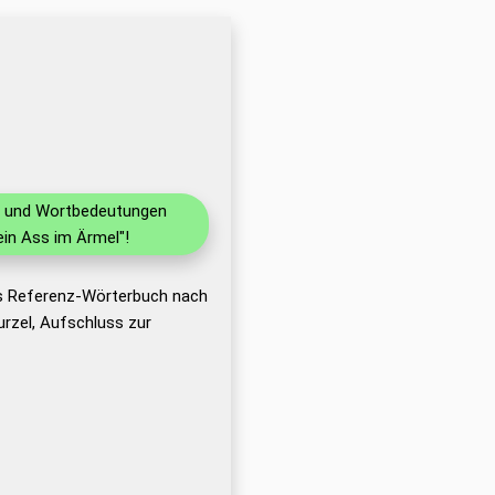
en und Wortbedeutungen
in Ass im Ärmel"!
as Referenz-Wörterbuch nach
rzel, Aufschluss zur