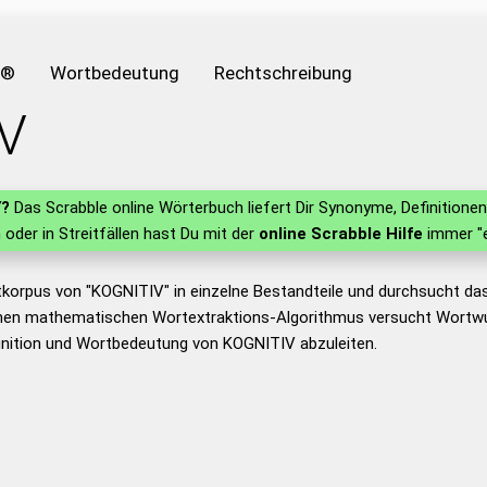
e®
Wortbedeutung
Rechtschreibung
V
V
?
Das Scrabble online Wörterbuch liefert Dir Synonyme, Definition
n oder in Streitfällen hast Du mit der
online Scrabble Hilfe
immer "e
tkorpus von "KOGNITIV" in einzelne Bestandteile und durchsucht d
nen mathematischen Wortextraktions-Algorithmus versucht Wortwu
inition und Wortbedeutung von KOGNITIV abzuleiten.