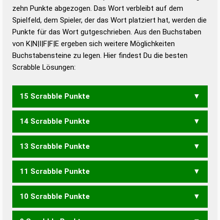
zehn Punkte abgezogen. Das Wort verbleibt auf dem
Duden – Richtiges und gutes
Spielfeld, dem Spieler, der das Wort platziert hat, werden die
Deutsch
Punkte für das Wort gutgeschrieben. Aus den Buchstaben
von K|N|I|F|F|E ergeben sich weitere Möglichkeiten
Duden – Die deutsche Grammatik
Buchstabensteine zu legen. Hier findest Du die besten
Duden – Deutsches
Scrabble Lösungen:
Universalwörterbuch
15 Scrabble Punkte
14 Scrabble Punkte
KIFFEN
13 Scrabble Punkte
KIFFE
11 Scrabble Punkte
KIFF
10 Scrabble Punkte
FINKE
KNEIF