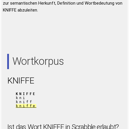
zur semantischen Herkunft, Definition und Wortbedeutung von
KNIFFE abzuleiten.
Wortkorpus
KNIFFE
KNIFFE
kni
kniff
kniffe
Ist das Wort KNIFFE in Scrabble erlaubt?