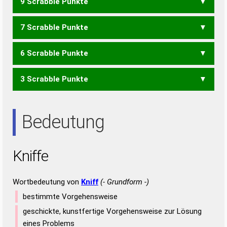
9 Scrabble Punkte
FINK
KEIF
7 Scrabble Punkte
KIF
6 Scrabble Punkte
FEIN
FINE
KEIN
KIEN
KNIE
NIFE
3 Scrabble Punkte
FEI
KEN
KIN
EIN
NIE
Bedeutung
Kniffe
Wortbedeutung von
Kniff
(- Grundform -)
bestimmte Vorgehensweise
geschickte, kunstfertige Vorgehensweise zur Lösung
eines Problems