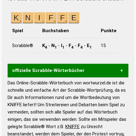
Spiel
Buchstaben
Punkte
Scrabble®
K
-
N
-
I
-
F
-
F
-
E
15
4
1
1
4
4
1
offizielle Scrabble-Wörterbücher
Das Online-Scrabble-Wörterbuch von wortwurzel.de ist die
Wortwurzel liefert mit Hilfe eines semantischen
schnelle und einfache Art der Scrabble-Wortprüfung, da es
Wortanalyse-Algorithmus gute Anhaltspunkte zu
Dir auch Informationen rund um die Wortbedeutung von
Wortbedeutung, Worttrennung und Wortform, um die
KNIFFE liefert! Um Streitereien und Debatten beim Spiel zu
Gültigkeit eines Wortes für das Scrabble-Spiel zu
vermeiden, sollten sich alle Spieler auf das Wörterbuch
bestimmen!
zugelassene Turnier Scrabble-
einigen, das sie verwenden werden. Sollte ein Mitspieler das
Wörterbücher sind:
gelegte Scrabble® Wort z.B.
KNIFFE
zu Unrecht
beanstandet, werden dem Spieler, der den Protest vortrug,
Duden – Standardwerk in 12 Bänden