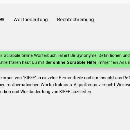
e®
Wortbedeutung
Rechtschreibung
s Scrabble online Wörterbuch liefert Dir Synonyme, Definitionen u
 Streitfällen hast Du mit der
online Scrabble Hilfe
immer "ein Ass i
korpus von "KIFFE" in einzelne Bestandteile und durchsucht das R
nen mathematischen Wortextraktions-Algorithmus versucht Wortwu
nition und Wortbedeutung von KIFFE abzuleiten.