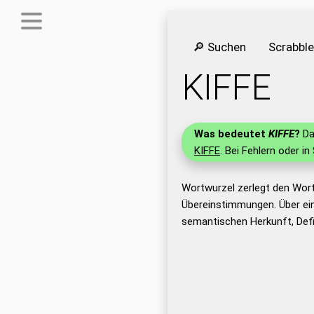
🔎 Suchen
Scrabbl
KIFFE
Was bedeutet
KIFFE
?
Da
KIFFE
. Bei Fehlern oder in
Wortwurzel zerlegt den Wort
Übereinstimmungen. Über ei
semantischen Herkunft, Defi