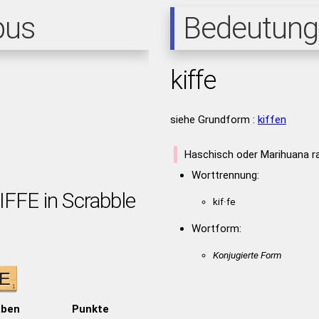
pus
Bedeutung
kiffe
siehe Grundform :
kiffen
Haschisch oder Marihuana r
Worttrennung:
IFFE in Scrabble
kif·fe
Wortform:
Konjugierte Form
aben
Punkte