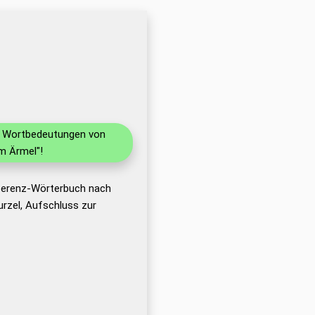
nd Wortbedeutungen von
m Ärmel"!
eferenz-Wörterbuch nach
rzel, Aufschluss zur