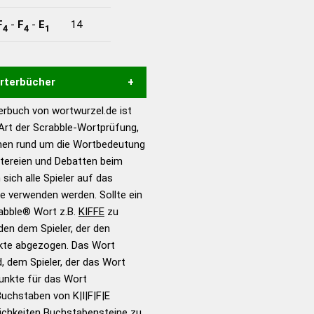
F
-
F
-
E
14
4
4
1
örterbücher
rbuch von wortwurzel.de ist
Hilfe eines semantischen
 Art der Scrabble-Wortprüfung,
s gute Anhaltspunkte zu
onen rund um die Wortbedeutung
ennung und Wortform, um die
eitereien und Debatten beim
für das Scrabble-Spiel zu
 sich alle Spieler auf das
 Turnier Scrabble-
ie verwenden werden. Sollte ein
rabble® Wort z.B.
KIFFE
zu
en dem Spieler, der den
en – Standardwerk in 12
nkte abgezogen. Das Wort
nden
d, dem Spieler, der das Wort
en – Richtiges und gutes
Punkte für das Wort
utsch
uchstaben von K|I|F|F|E
ichkeiten Buchstabensteine zu
en – Die deutsche Grammatik