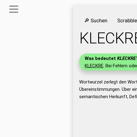
🔎 Suchen
Scrabbl
KLECKR
Was bedeutet
KLECKRE
KLECKRE
. Bei Fehlern ode
Wortwurzel zerlegt den Wor
Übereinstimmungen. Über ei
semantischen Herkunft, Def