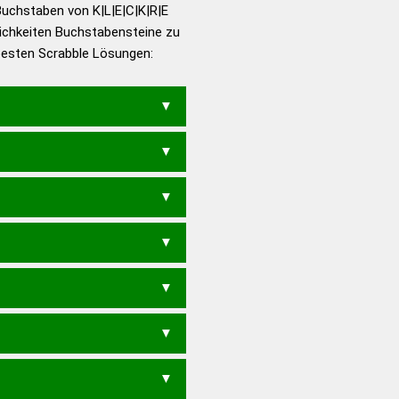
utsch
Buchstaben von K|L|E|C|K|R|E
ichkeiten Buchstabensteine zu
en – Die deutsche Grammatik
 besten Scrabble Lösungen:
en – Deutsches