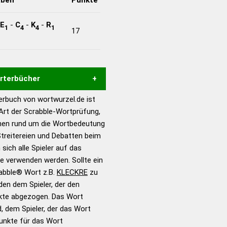
E
-
C
-
K
-
R
1
4
4
1
17
örterbücher
rbuch von wortwurzel.de ist
Hilfe eines semantischen
 Art der Scrabble-Wortprüfung,
s gute Anhaltspunkte zu
onen rund um die Wortbedeutung
ennung und Wortform, um die
treitereien und Debatten beim
für das Scrabble-Spiel zu
 sich alle Spieler auf das
 Turnier Scrabble-
ie verwenden werden. Sollte ein
rabble® Wort z.B.
KLECKRE
zu
en dem Spieler, der den
en – Standardwerk in 12
nkte abgezogen. Das Wort
nden
d, dem Spieler, der das Wort
en – Richtiges und gutes
Punkte für das Wort