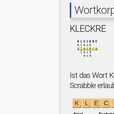
Wortkor
KLECKRE
KLECKRE
kleck
kleckre
leck
eck
Ist das Wort 
Scrabble erlau
Spiel
Buchst