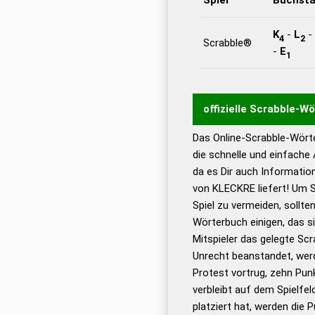
K
-
L
-
4
2
Scrabble®
-
E
1
offizielle Scrabble-W
Das Online-Scrabble-Wörte
Wortwurzel liefert mit 
die schnelle und einfache
Wortanalyse-Algorithmu
da es Dir auch Informati
Wortbedeutung, Worttr
von KLECKRE liefert! Um S
Gültigkeit eines Wortes 
Spiel zu vermeiden, sollten
bestimmen!
zugelassene
Wörterbuch einigen, das s
Wörterbücher sind:
Mitspieler das gelegte Sc
Unrecht beanstandet, werd
Dud
Protest vortrug, zehn Pu
Bä
verbleibt auf dem Spielfel
Dud
platziert hat, werden die 