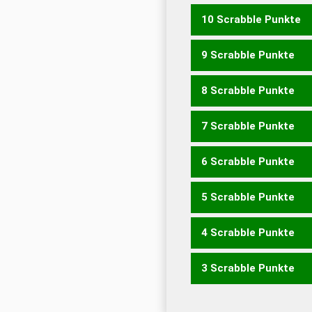
10 Scrabble Punkte
CREEK
ECKER
RECKE
9 Scrabble Punkte
ECKE
RECK
8 Scrabble Punkte
EKLER
KERLE
REKEL
RE
7 Scrabble Punkte
EKEL
EKLE
ELKE
KERL
K
6 Scrabble Punkte
LEK
KREE
5 Scrabble Punkte
CER
4 Scrabble Punkte
ERLE
LEER
3 Scrabble Punkte
LEE
REE