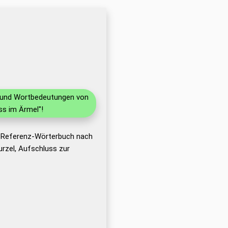
en und Wortbedeutungen von
ss im Ärmel"!
s Referenz-Wörterbuch nach
rzel, Aufschluss zur