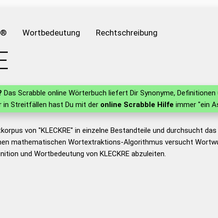
e®
Wortbedeutung
Rechtschreibung
E
?
Das Scrabble online Wörterbuch liefert Dir Synonyme, Definition
r in Streitfällen hast Du mit der
online Scrabble Hilfe
immer "ein A
tkorpus von "KLECKRE" in einzelne Bestandteile und durchsucht da
nen mathematischen Wortextraktions-Algorithmus versucht Wortwu
inition und Wortbedeutung von KLECKRE abzuleiten.