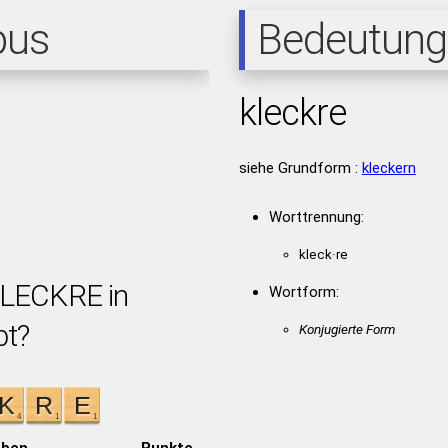
pus
Bedeutung
kleckre
siehe Grundform :
kleckern
Worttrennung:
kleck·re
KLECKRE in
Wortform:
bt?
Konjugierte Form
aben
Punkte