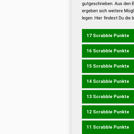
De
gutgeschrieben. Aus den 
ergeben sich weitere Mögl
Dud
legen. Hier findest Du die
Dud
Universalwörterbuch
17 Scrabble Punkte
16 Scrabble Punkte
KLECKER
15 Scrabble Punkte
KLECKE
14 Scrabble Punkte
KECKER
13 Scrabble Punkte
KECKE
12 Scrabble Punkte
KECK
LECKER
11 Scrabble Punkte
CLERK
KLERK
LECKE