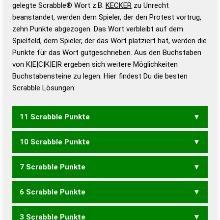
Wörterbücher sind:
gelegte Scrabble® Wort z.B.
KECKER
zu Unrecht
beanstandet, werden dem Spieler, der den Protest vortrug,
Duden – Standardwerk in 12 Bänden
zehn Punkte abgezogen. Das Wort verbleibt auf dem
Duden – Richtiges und gutes
Spielfeld, dem Spieler, der das Wort platziert hat, werden die
Deutsch
Punkte für das Wort gutgeschrieben. Aus den Buchstaben
von K|E|C|K|E|R ergeben sich weitere Möglichkeiten
Duden – Die deutsche Grammatik
Buchstabensteine zu legen. Hier findest Du die besten
Duden – Deutsches
Scrabble Lösungen:
Universalwörterbuch
11 Scrabble Punkte
10 Scrabble Punkte
CREEK
RECKE
7 Scrabble Punkte
RECK
6 Scrabble Punkte
KREE
3 Scrabble Punkte
CER