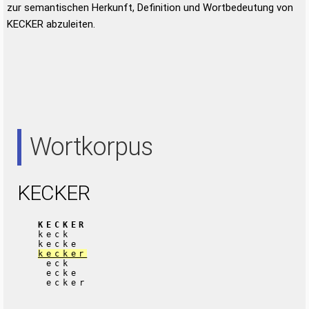
zur semantischen Herkunft, Definition und Wortbedeutung von
KECKER abzuleiten.
Wortkorpus
KECKER
KECKER
keck
kecke
kecker
eck
ecke
ecker