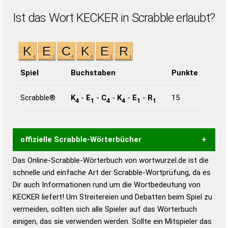
Ist das Wort KECKER in Scrabble erlaubt?
Spiel
Buchstaben
Punkte
Scrabble®
K
-
E
-
C
-
K
-
E
-
R
15
4
1
4
4
1
1
offizielle Scrabble-Wörterbücher
Das Online-Scrabble-Wörterbuch von wortwurzel.de ist die
Wortwurzel liefert mit Hilfe eines semantischen
schnelle und einfache Art der Scrabble-Wortprüfung, da es
Wortanalyse-Algorithmus gute Anhaltspunkte zu
Dir auch Informationen rund um die Wortbedeutung von
Wortbedeutung, Worttrennung und Wortform, um die
KECKER liefert! Um Streitereien und Debatten beim Spiel zu
Gültigkeit eines Wortes für das Scrabble-Spiel zu
vermeiden, sollten sich alle Spieler auf das Wörterbuch
bestimmen!
zugelassene Turnier Scrabble-
einigen, das sie verwenden werden. Sollte ein Mitspieler das