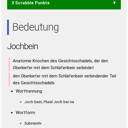
3 Scrabble Punkte
HEI
HIE
HIN
IHN
ION
OIE
NIE
Bedeutung
Jochbein
Anatomie Knochen des Gesichtsschädels, der den
Oberkiefer mit dem Schläfenbein verbindet
den Oberkiefer mit dem Schläfenbein verbindender Teil
des Gesichtsschädels
Worttrennung:
Joch·bein,
Plural
Joch·bei·ne
Wortform:
Substantiv