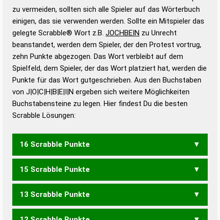
Gültigkeit eines Wortes für das Scrabble-Spiel zu
zu vermeiden, sollten sich alle Spieler auf das Wörterbuch
bestimmen!
zugelassene Turnier Scrabble-
einigen, das sie verwenden werden. Sollte ein Mitspieler das
Wörterbücher sind:
gelegte Scrabble® Wort z.B.
JOCHBEIN
zu Unrecht
beanstandet, werden dem Spieler, der den Protest vortrug,
Duden – Standardwerk in 12 Bänden
zehn Punkte abgezogen. Das Wort verbleibt auf dem
Duden – Richtiges und gutes
Spielfeld, dem Spieler, der das Wort platziert hat, werden die
Deutsch
Punkte für das Wort gutgeschrieben. Aus den Buchstaben
von J|O|C|H|B|E|I|N ergeben sich weitere Möglichkeiten
Duden – Die deutsche Grammatik
Buchstabensteine zu legen. Hier findest Du die besten
Duden – Deutsches
Scrabble Lösungen:
Universalwörterbuch
16 Scrabble Punkte
15 Scrabble Punkte
JOCHEN
13 Scrabble Punkte
JOCHE
12 Scrabble Punkte