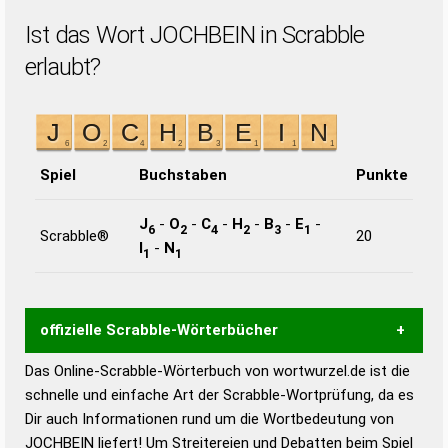
Ist das Wort JOCHBEIN in Scrabble
erlaubt?
Spiel
Buchstaben
Punkte
J
-
O
-
C
-
H
-
B
-
E
-
6
2
4
2
3
1
Scrabble®
20
I
-
N
1
1
offizielle Scrabble-Wörterbücher
Das Online-Scrabble-Wörterbuch von wortwurzel.de ist die
Wortwurzel liefert mit Hilfe eines semantischen
schnelle und einfache Art der Scrabble-Wortprüfung, da es
Wortanalyse-Algorithmus gute Anhaltspunkte zu
Dir auch Informationen rund um die Wortbedeutung von
Wortbedeutung, Worttrennung und Wortform, um die
JOCHBEIN liefert! Um Streitereien und Debatten beim Spiel