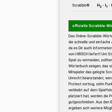
Scrabble®
H
-
I
-
2
1
offizielle Scrabble-W
Das Online-Scrabble-Wörte
Wortwurzel liefert mit 
die schnelle und einfache
Wortanalyse-Algorithmu
da es Dir auch Informati
Wortbedeutung, Worttr
von HIRSCH liefert! Um St
Gültigkeit eines Wortes 
Spiel zu vermeiden, sollten
bestimmen!
zugelassene
Wörterbuch einigen, das s
Wörterbücher sind:
Mitspieler das gelegte Sc
Unrecht beanstandet, werd
Dud
Protest vortrug, zehn Pu
Bä
verbleibt auf dem Spielfel
Dud
platziert hat, werden die 
De
gutgeschrieben. Aus den 
ergeben sich weitere Mögl
Dud