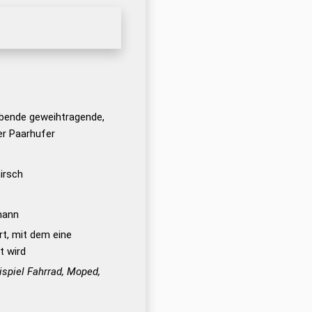
ebende geweihtragende,
er Paarhufer
irsch
mann
t, mit dem eine
t wird
spiel Fahrrad, Moped,