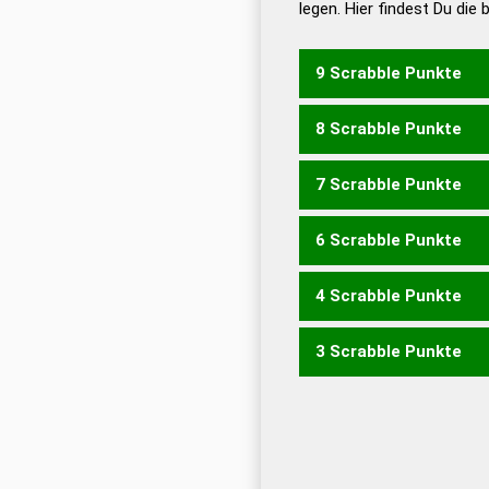
legen. Hier findest Du die
Dud
Universalwörterbuch
9 Scrabble Punkte
8 Scrabble Punkte
CHRIS
7 Scrabble Punkte
CHIS
ICHS
SCHI
SICH
6 Scrabble Punkte
CHI
ICH
4 Scrabble Punkte
CIS
ICS
SIC
3 Scrabble Punkte
HIS
IHR
SIR