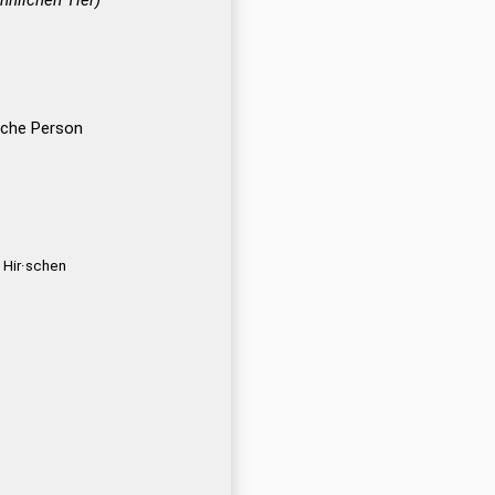
nlichen Tier)
iche Person
2 Hir·schen