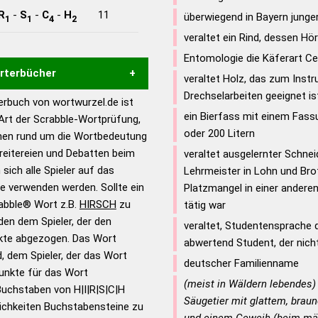
R
-
S
-
C
-
H
11
überwiegend in Bayern junge
1
1
4
2
veraltet ein Rind, dessen Hö
Entomologie die Käferart C
örterbücher
veraltet Holz, das zum Inst
Drechselarbeiten geeignet is
rbuch von wortwurzel.de ist
Hilfe eines semantischen
ein Bierfass mit einem Fas
 Art der Scrabble-Wortprüfung,
s gute Anhaltspunkte zu
oder 200 Litern
onen rund um die Wortbedeutung
ennung und Wortform, um die
reitereien und Debatten beim
veraltet ausgelernter Schnei
für das Scrabble-Spiel zu
 sich alle Spieler auf das
Lehrmeister in Lohn und Bro
 Turnier Scrabble-
ie verwenden werden. Sollte ein
Platzmangel in einer andere
rabble® Wort z.B.
HIRSCH
zu
tätig war
en dem Spieler, der den
en – Standardwerk in 12
veraltet, Studentensprache 
nkte abgezogen. Das Wort
nden
abwertend Student, der nicht
d, dem Spieler, der das Wort
deutscher Familienname
en – Richtiges und gutes
Punkte für das Wort
utsch
(meist in Wäldern lebendes
Buchstaben von H|I|R|S|C|H
Säugetier mit glattem, brau
ichkeiten Buchstabensteine zu
en – Die deutsche Grammatik