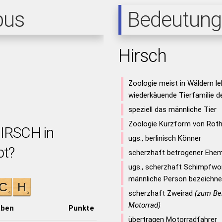
pus
Bedeutung
Hirsch
Zoologie meist in Wäldern l
wiederkäuende Tierfamilie d
speziell das männliche Tier
Zoologie Kurzform von Roth
HIRSCH in
ugs., berlinisch Könner
bt?
scherzhaft betrogener Ehe
ugs., scherzhaft Schimpfwor
männliche Person bezeichne
scherzhaft Zweirad
(zum Bei
Motorrad)
aben
Punkte
übertragen Motorradfahrer