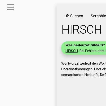
🔎 Suchen
Scrabbl
HIRSCH
Was bedeutet
HIRSCH
?
HIRSCH
. Bei Fehlern oder
Wortwurzel zerlegt den Wor
Übereinstimmungen. Über ei
semantischen Herkunft, Def