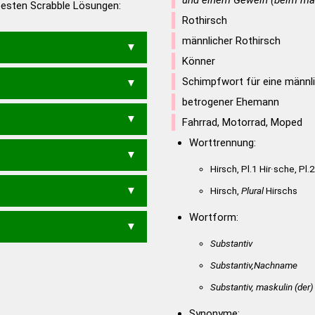
und einem Geweih (beim män
 besten Scrabble Lösungen:
en – Deutsches
Rothirsch
männlicher Rothirsch
Könner
Schimpfwort für eine männl
betrogener Ehemann
Fahrrad, Motorrad, Moped
Worttrennung:
Hirsch, Pl.1 Hir·sche, Pl.
Hirsch,
Plural
Hirschs
Wortform:
Substantiv
Substantiv,Nachname
Substantiv, maskulin
(der)
Synonyme: