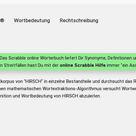
e®
Wortbedeutung
Rechtschreibung
Das Scrabble online Wörterbuch liefert Dir Synonyme, Definitionen
 in Streitfällen hast Du mit der
online Scrabble Hilfe
immer "ein Ass
tkorpus von "HIRSCH" in einzelne Bestandteile und durchsucht das
nen mathematischen Wortextraktions-Algorithmus versucht Wortwu
inition und Wortbedeutung von HIRSCH abzuleiten.