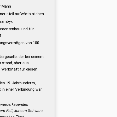
r Mann
rner steil aufwärts stehen
erambyx
rumentenbau und für
t
sungsvermögen von 100
dergeselle, der bei seinem
t stand, aber aus
n Werkstatt für diesen
des 19. Jahrhunderts,
 in einer Verbindung war
) wiederkäuendes
nem Fell, kurzem Schwanz