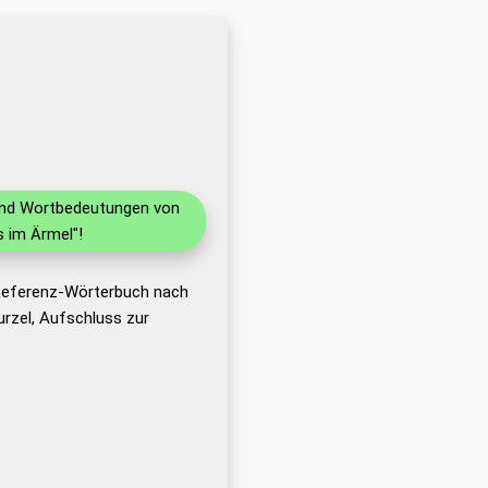
 und Wortbedeutungen von
 im Ärmel"!
 Referenz-Wörterbuch nach
rzel, Aufschluss zur