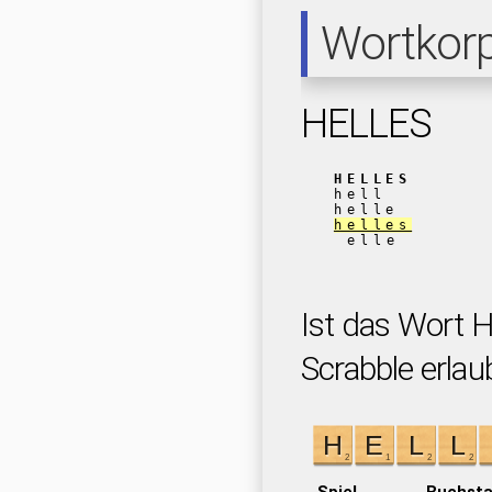
Wortkor
HELLES
HELLES
hell
helle
helles
elle
Ist das Wort 
Scrabble erlau
Spiel
Buchst