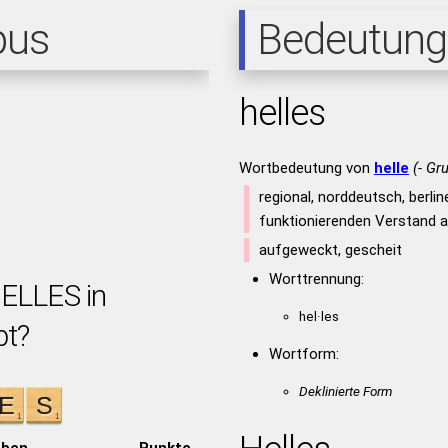
pus
Bedeutung
helles
Wortbedeutung von
helle
(- Gr
regional, norddeutsch, berli
funktionierenden Verstand a
aufgeweckt, gescheit
Worttrennung:
HELLES in
hel·les
bt?
Wortform:
Deklinierte Form
aben
Punkte