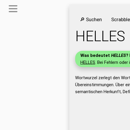
🔎 Suchen
Scrabbl
HELLES
Was bedeutet
HELLES
?
HELLES
. Bei Fehlern oder 
Wortwurzel zerlegt den Wor
Übereinstimmungen. Über ei
semantischen Herkunft, Def