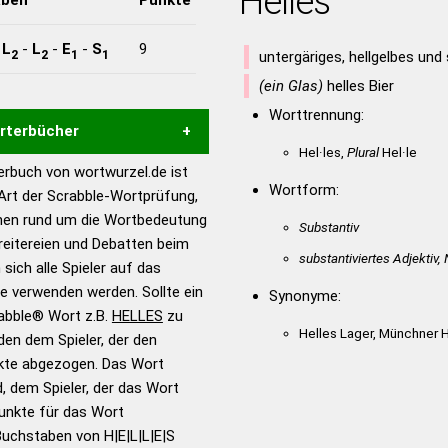
Helles
-
L
-
L
-
E
-
S
9
2
2
1
1
untergäriges, hellgelbes un
(ein Glas)
helles Bier
Worttrennung:
örterbücher
Hel·les,
Plural
Hel·le
rbuch von wortwurzel.de ist
Hilfe eines semantischen
Wortform:
 Art der Scrabble-Wortprüfung,
s gute Anhaltspunkte zu
onen rund um die Wortbedeutung
Substantiv
ennung und Wortform, um die
reitereien und Debatten beim
für das Scrabble-Spiel zu
substantiviertes Adjektiv,
 sich alle Spieler auf das
 Turnier Scrabble-
ie verwenden werden. Sollte ein
Synonyme:
rabble® Wort z.B.
HELLES
zu
Helles Lager, Münchner He
en dem Spieler, der den
en – Standardwerk in 12
nkte abgezogen. Das Wort
nden
d, dem Spieler, der das Wort
en – Richtiges und gutes
Punkte für das Wort
utsch
Buchstaben von H|E|L|L|E|S