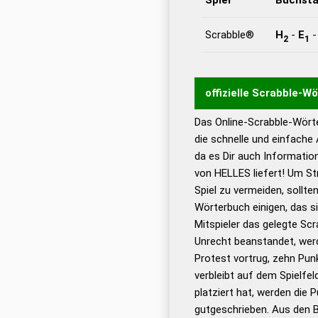
Scrabble®
H
-
E
2
1
offizielle Scrabble-W
Das Online-Scrabble-Wörte
Wortwurzel liefert mit 
die schnelle und einfache
Wortanalyse-Algorithmu
da es Dir auch Informati
Wortbedeutung, Worttr
von HELLES liefert! Um St
Gültigkeit eines Wortes 
Spiel zu vermeiden, sollten
bestimmen!
zugelassene
Wörterbuch einigen, das s
Wörterbücher sind:
Mitspieler das gelegte Sc
Unrecht beanstandet, werd
Dud
Protest vortrug, zehn Pu
Bä
verbleibt auf dem Spielfel
Dud
platziert hat, werden die 
De
gutgeschrieben. Aus den 