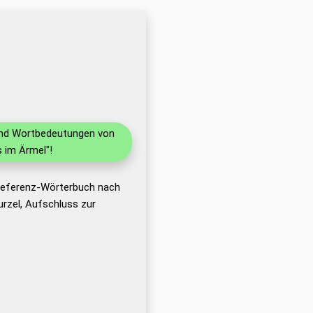
 und Wortbedeutungen von
 im Ärmel"!
 Referenz-Wörterbuch nach
rzel, Aufschluss zur