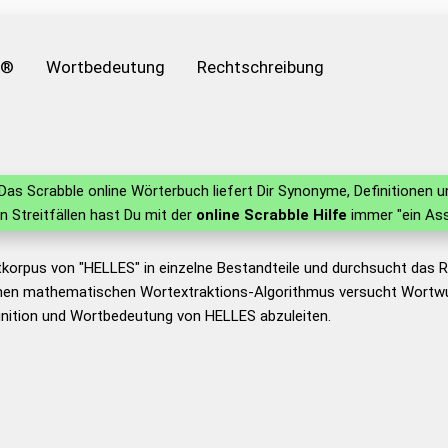
e®
Wortbedeutung
Rechtschreibung
Das Scrabble online Wörterbuch liefert Dir Synonyme, Definitionen
in Streitfällen hast Du mit der
online Scrabble Hilfe
immer "ein Ass
tkorpus von "HELLES" in einzelne Bestandteile und durchsucht das
nen mathematischen Wortextraktions-Algorithmus versucht Wortwu
inition und Wortbedeutung von HELLES abzuleiten.