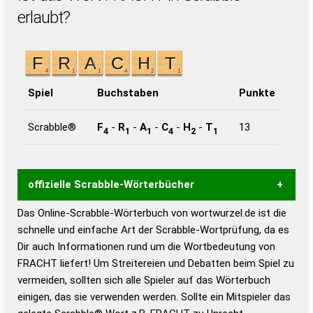
erlaubt?
Spiel
Buchstaben
Punkte
Scrabble®
F
-
R
-
A
-
C
-
H
-
T
13
4
1
1
4
2
1
offizielle Scrabble-Wörterbücher
Das Online-Scrabble-Wörterbuch von wortwurzel.de ist die
Wortwurzel liefert mit Hilfe eines semantischen
schnelle und einfache Art der Scrabble-Wortprüfung, da es
Wortanalyse-Algorithmus gute Anhaltspunkte zu
Dir auch Informationen rund um die Wortbedeutung von
Wortbedeutung, Worttrennung und Wortform, um die
FRACHT liefert! Um Streitereien und Debatten beim Spiel zu
Gültigkeit eines Wortes für das Scrabble-Spiel zu
vermeiden, sollten sich alle Spieler auf das Wörterbuch
bestimmen!
zugelassene Turnier Scrabble-
einigen, das sie verwenden werden. Sollte ein Mitspieler das
Wörterbücher sind: