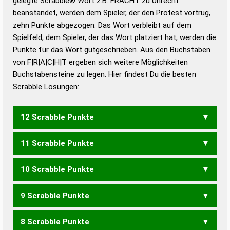
gelegte Scrabble® Wort z.B.
FRACHT
zu Unrecht
beanstandet, werden dem Spieler, der den Protest vortrug,
Duden – Standardwerk in 12 Bänden
zehn Punkte abgezogen. Das Wort verbleibt auf dem
Duden – Richtiges und gutes
Spielfeld, dem Spieler, der das Wort platziert hat, werden die
Deutsch
Punkte für das Wort gutgeschrieben. Aus den Buchstaben
von F|R|A|C|H|T ergeben sich weitere Möglichkeiten
Duden – Die deutsche Grammatik
Buchstabensteine zu legen. Hier findest Du die besten
Duden – Deutsches
Scrabble Lösungen:
Universalwörterbuch
12 Scrabble Punkte
11 Scrabble Punkte
FACHT
10 Scrabble Punkte
FACH
9 Scrabble Punkte
FACT
8 Scrabble Punkte
CHART
FAHRT
HARFT