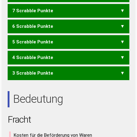
7 Scrabble Punkte
CHAT
FAHR
HAFT
HARF
6 Scrabble Punkte
RAFT
TRAF
5 Scrabble Punkte
ACT
CAR
RAF
4 Scrabble Punkte
HART
3 Scrabble Punkte
HAR
HAT
RAH
ART
RAT
Bedeutung
Fracht
Kosten für die Beförderung von Waren