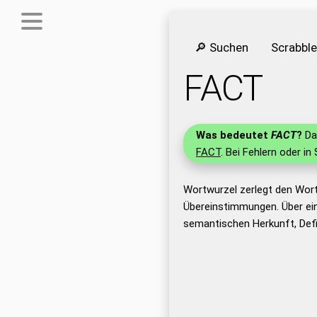
🔎 Suchen
Scrabbl
FACT
Was bedeutet
FACT
?
Das
FACT
. Bei Fehlern oder in
Wortwurzel zerlegt den Wor
Übereinstimmungen. Über ei
semantischen Herkunft, Def