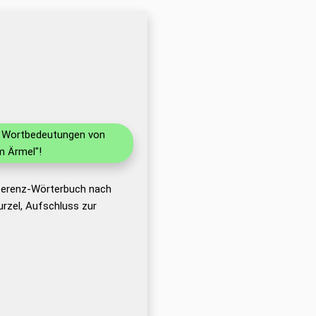
nd Wortbedeutungen von
m Ärmel"!
eferenz-Wörterbuch nach
rzel, Aufschluss zur