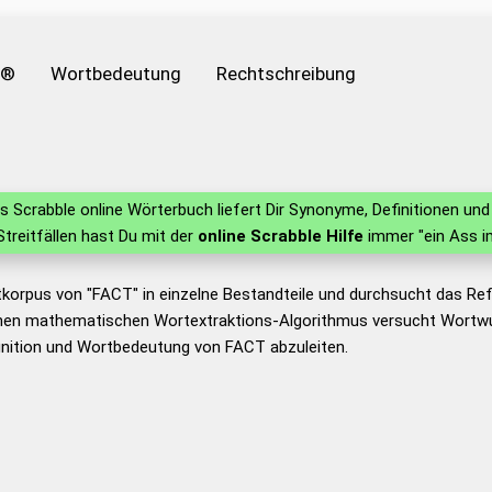
e®
Wortbedeutung
Rechtschreibung
 Scrabble online Wörterbuch liefert Dir Synonyme, Definitionen u
 Streitfällen hast Du mit der
online Scrabble Hilfe
immer "ein Ass i
tkorpus von "FACT" in einzelne Bestandteile und durchsucht das R
nen mathematischen Wortextraktions-Algorithmus versucht Wortwu
inition und Wortbedeutung von FACT abzuleiten.