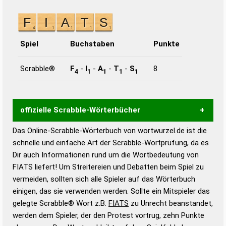
Spiel
Buchstaben
Punkte
Scrabble®
F
-
I
-
A
-
T
-
S
8
4
1
1
1
1
offizielle Scrabble-Wörterbücher
Das Online-Scrabble-Wörterbuch von wortwurzel.de ist die
Wortwurzel liefert mit Hilfe eines semantischen
schnelle und einfache Art der Scrabble-Wortprüfung, da es
Wortanalyse-Algorithmus gute Anhaltspunkte zu
Dir auch Informationen rund um die Wortbedeutung von
Wortbedeutung, Worttrennung und Wortform, um die
FIATS liefert! Um Streitereien und Debatten beim Spiel zu
Gültigkeit eines Wortes für das Scrabble-Spiel zu
vermeiden, sollten sich alle Spieler auf das Wörterbuch
bestimmen!
zugelassene Turnier Scrabble-
einigen, das sie verwenden werden. Sollte ein Mitspieler das
Wörterbücher sind:
gelegte Scrabble® Wort z.B.
FIATS
zu Unrecht beanstandet,
werden dem Spieler, der den Protest vortrug, zehn Punkte
Duden – Standardwerk in 12 Bänden