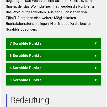
abgezogen. Das Wort verbleibt auf dem Spielfeld, dem
Duden – Richtiges und gutes
Spieler, der das Wort platziert hat, werden die Punkte für
Deutsch
das Wort gutgeschrieben. Aus den Buchstaben von
F|I|A|T|S ergeben sich weitere Möglichkeiten
Duden – Die deutsche Grammatik
Buchstabensteine zu legen. Hier findest Du die besten
Duden – Deutsches
Scrabble Lösungen:
Universalwörterbuch
7 Scrabble Punkte
6 Scrabble Punkte
FAST
FIST
SAFT
4 Scrabble Punkte
FAS
FIS
FIT
3 Scrabble Punkte
ASTI
TAIS
AIS
AST
IST
TAI
Bedeutung