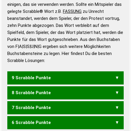
bestimmen!
zugelassene Turnier Scrabble-
einigen, das sie verwenden werden. Sollte ein Mitspieler das
Wörterbücher sind:
gelegte Scrabble® Wort z.B.
FASSUNG
zu Unrecht
beanstandet, werden dem Spieler, der den Protest vortrug,
Duden – Standardwerk in 12 Bänden
zehn Punkte abgezogen. Das Wort verbleibt auf dem
Duden – Richtiges und gutes
Spielfeld, dem Spieler, der das Wort platziert hat, werden die
Deutsch
Punkte für das Wort gutgeschrieben. Aus den Buchstaben
von F|A|S|S|U|N|G ergeben sich weitere Möglichkeiten
Duden – Die deutsche Grammatik
Buchstabensteine zu legen. Hier findest Du die besten
Duden – Deutsches
Scrabble Lösungen:
Universalwörterbuch
9 Scrabble Punkte
8 Scrabble Punkte
FANGS
7 Scrabble Punkte
FANG
FAUNS
6 Scrabble Punkte
FUG
AUFN
AUFS
FANS
FAUN
FUNS
SAUF