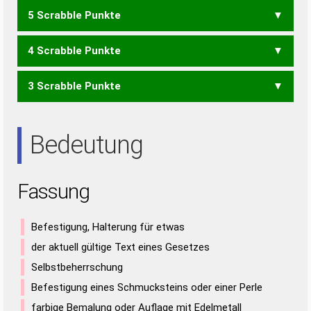
5 Scrabble Punkte
AUF
FAN
FUN
FUS
SANGS
4 Scrabble Punkte
GANS
GAUS
GNUS
GUSS
SANG
SAUG
3 Scrabble Punkte
AGS
GAS
GAU
GNU
GUS
NAG
SAG
ANUS
NASS
NUSS
SAUN
SAUS
ANS
AUS
NUS
SAU
UNS
USA
Bedeutung
Fassung
Befestigung, Halterung für etwas
der aktuell gültige Text eines Gesetzes
Selbstbeherrschung
Befestigung eines Schmucksteins oder einer Perle
farbige Bemalung oder Auflage mit Edelmetall