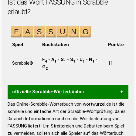
Ist das Wort FASSUNG in Scrabble
erlaubt?
Spiel
Buchstaben
Punkte
F
-
A
-
S
-
S
-
U
-
N
-
4
1
1
1
1
1
Scrabble®
11
G
2
offizielle Scrabble-Wörterbücher
Das Online-Scrabble-Wörterbuch von wortwurzel.de ist die
Wortwurzel liefert mit Hilfe eines semantischen
schnelle und einfache Art der Scrabble-Wortprüfung, da es
Wortanalyse-Algorithmus gute Anhaltspunkte zu
Dir auch Informationen rund um die Wortbedeutung von
Wortbedeutung, Worttrennung und Wortform, um die
FASSUNG liefert! Um Streitereien und Debatten beim Spiel
Gültigkeit eines Wortes für das Scrabble-Spiel zu
zu vermeiden, sollten sich alle Spieler auf das Wörterbuch