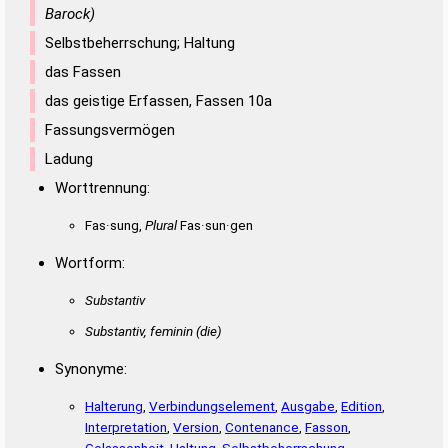
Barock)
Selbstbeherrschung; Haltung
das Fassen
das geistige Erfassen, Fassen 10a
Fassungsvermögen
Ladung
Worttrennung:
Fas·sung,
Plural
Fas·sun·gen
Wortform:
Substantiv
Substantiv, feminin
(die)
Synonyme:
Halterung
,
Verbindungselement
,
Ausgabe
,
Edition
,
Interpretation
,
Version
,
Contenance
,
Fasson
,
Gelassenheit
,
Haltung
,
Selbstbeherrschung