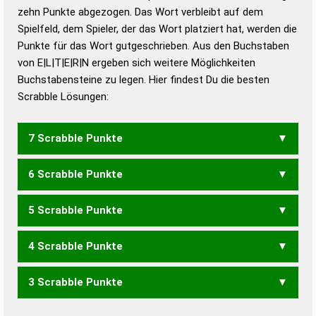
zehn Punkte abgezogen. Das Wort verbleibt auf dem
Duden – Richtiges und gutes
Spielfeld, dem Spieler, der das Wort platziert hat, werden die
Deutsch
Punkte für das Wort gutgeschrieben. Aus den Buchstaben
von E|L|T|E|R|N ergeben sich weitere Möglichkeiten
Duden – Die deutsche Grammatik
Buchstabensteine zu legen. Hier findest Du die besten
Duden – Deutsches
Scrabble Lösungen:
Universalwörterbuch
7 Scrabble Punkte
6 Scrabble Punkte
LERNET
LERNTE
5 Scrabble Punkte
ERLEN
LEERT
LERNE
LERNT
4 Scrabble Punkte
ELEN
ERLE
LEER
LERN
TELE
ENTER
ENTRE
ERNTE
RENTE
TERNE
3 Scrabble Punkte
LEE
LET
RTL
ENTE
EREN
ERNT
NEER
REET
RENE
TEEN
TEER