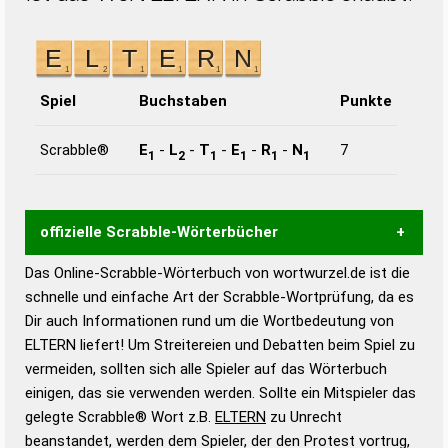
Spiel
Buchstaben
Punkte
Scrabble®
E
-
L
-
T
-
E
-
R
-
N
7
1
2
1
1
1
1
offizielle Scrabble-Wörterbücher
Das Online-Scrabble-Wörterbuch von wortwurzel.de ist die
Wortwurzel liefert mit Hilfe eines semantischen
schnelle und einfache Art der Scrabble-Wortprüfung, da es
Wortanalyse-Algorithmus gute Anhaltspunkte zu
Dir auch Informationen rund um die Wortbedeutung von
Wortbedeutung, Worttrennung und Wortform, um die
ELTERN liefert! Um Streitereien und Debatten beim Spiel zu
Gültigkeit eines Wortes für das Scrabble-Spiel zu
vermeiden, sollten sich alle Spieler auf das Wörterbuch
bestimmen!
zugelassene Turnier Scrabble-
einigen, das sie verwenden werden. Sollte ein Mitspieler das
Wörterbücher sind:
gelegte Scrabble® Wort z.B.
ELTERN
zu Unrecht
beanstandet, werden dem Spieler, der den Protest vortrug,
Duden – Standardwerk in 12 Bänden