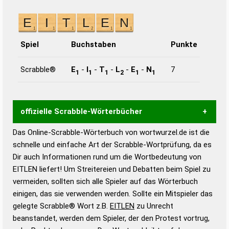
Spiel
Buchstaben
Punkte
Scrabble®
E
-
I
-
T
-
L
-
E
-
N
7
1
1
1
2
1
1
offizielle Scrabble-Wörterbücher
Das Online-Scrabble-Wörterbuch von wortwurzel.de ist die
Wortwurzel liefert mit Hilfe eines semantischen
schnelle und einfache Art der Scrabble-Wortprüfung, da es
Wortanalyse-Algorithmus gute Anhaltspunkte zu
Dir auch Informationen rund um die Wortbedeutung von
Wortbedeutung, Worttrennung und Wortform, um die
EITLEN liefert! Um Streitereien und Debatten beim Spiel zu
Gültigkeit eines Wortes für das Scrabble-Spiel zu
vermeiden, sollten sich alle Spieler auf das Wörterbuch
bestimmen!
zugelassene Turnier Scrabble-
einigen, das sie verwenden werden. Sollte ein Mitspieler das
Wörterbücher sind:
gelegte Scrabble® Wort z.B.
EITLEN
zu Unrecht
beanstandet, werden dem Spieler, der den Protest vortrug,
Duden – Standardwerk in 12 Bänden