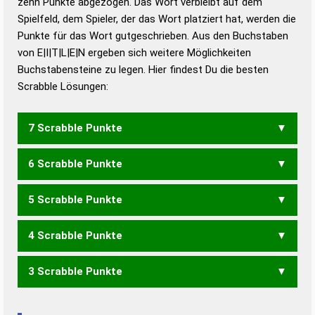
zehn Punkte abgezogen. Das Wort verbleibt auf dem
Duden – Richtiges und gutes
Spielfeld, dem Spieler, der das Wort platziert hat, werden die
Deutsch
Punkte für das Wort gutgeschrieben. Aus den Buchstaben
von E|I|T|L|E|N ergeben sich weitere Möglichkeiten
Duden – Die deutsche Grammatik
Buchstabensteine zu legen. Hier findest Du die besten
Duden – Deutsches
Scrabble Lösungen:
Universalwörterbuch
7 Scrabble Punkte
6 Scrabble Punkte
EILTEN
EINTEL
ELITEN
ENTEIL
LEINET
LEINTE
LEITEN
TEILEN
5 Scrabble Punkte
EILEN
EILET
EILTE
EITEL
ELITE
ILEEN
LEIEN
LEINE
LEINT
LEITE
TEILE
4 Scrabble Punkte
EILE
EILT
ELEN
LEIN
LEIT
LIEN
TEIL
TELE
EINET
EINTE
NIETE
3 Scrabble Punkte
EIL
LEE
LEI
LET
EINE
EINT
ENTE
NIET
TEEN
TEIN
EIN
NEE
NET
NIE
TEE