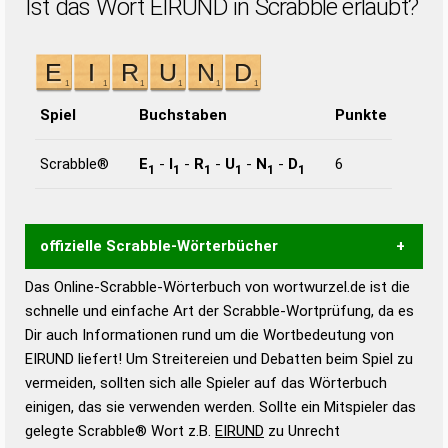
Ist das Wort EIRUND in Scrabble erlaubt?
Spiel
Buchstaben
Punkte
Scrabble®
E
-
I
-
R
-
U
-
N
-
D
6
1
1
1
1
1
1
offizielle Scrabble-Wörterbücher
Das Online-Scrabble-Wörterbuch von wortwurzel.de ist die
Wortwurzel liefert mit Hilfe eines semantischen
schnelle und einfache Art der Scrabble-Wortprüfung, da es
Wortanalyse-Algorithmus gute Anhaltspunkte zu
Dir auch Informationen rund um die Wortbedeutung von
Wortbedeutung, Worttrennung und Wortform, um die
EIRUND liefert! Um Streitereien und Debatten beim Spiel zu
Gültigkeit eines Wortes für das Scrabble-Spiel zu
vermeiden, sollten sich alle Spieler auf das Wörterbuch
bestimmen!
zugelassene Turnier Scrabble-
einigen, das sie verwenden werden. Sollte ein Mitspieler das
Wörterbücher sind:
gelegte Scrabble® Wort z.B.
EIRUND
zu Unrecht