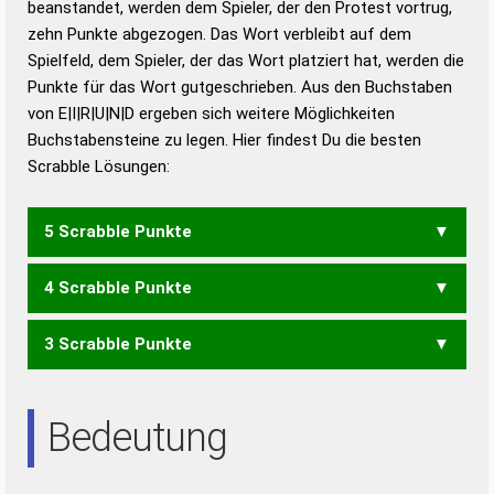
beanstandet, werden dem Spieler, der den Protest vortrug,
Duden – Standardwerk in 12 Bänden
zehn Punkte abgezogen. Das Wort verbleibt auf dem
Duden – Richtiges und gutes
Spielfeld, dem Spieler, der das Wort platziert hat, werden die
Deutsch
Punkte für das Wort gutgeschrieben. Aus den Buchstaben
von E|I|R|U|N|D ergeben sich weitere Möglichkeiten
Duden – Die deutsche Grammatik
Buchstabensteine zu legen. Hier findest Du die besten
Duden – Deutsches
Scrabble Lösungen:
Universalwörterbuch
5 Scrabble Punkte
4 Scrabble Punkte
DINER
DIRNE
DREIN
DUNER
INDER
IRDEN
RINDE
RUINE
RUNDE
UNIER
URINE
3 Scrabble Punkte
DEIN
DIEN
DIRN
DREI
DRIN
DUNE
IDEN
IREN
NEID
NERD
REIN
RIED
RIND
RUDI
RUIN
RUNE
UREN
URIN
URNE
DEN
DER
DIE
DIR
DUE
DUN
DUR
EID
EIN
END
ERD
ERN
Bedeutung
IRE
NDR
NEU
NID
NIE
NUR
RED
REN
REU
UNI
URE