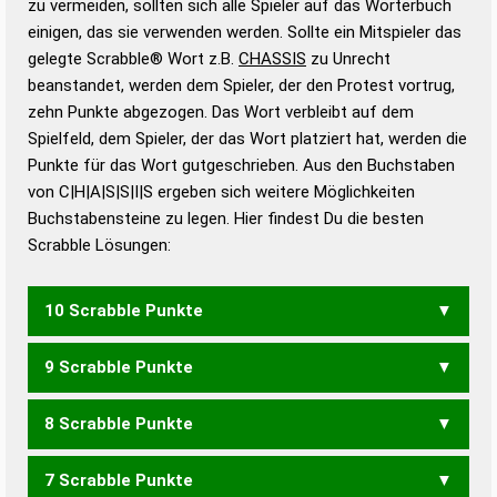
zu vermeiden, sollten sich alle Spieler auf das Wörterbuch
bestimmen!
zugelassene Turnier Scrabble-
einigen, das sie verwenden werden. Sollte ein Mitspieler das
Wörterbücher sind:
gelegte Scrabble® Wort z.B.
CHASSIS
zu Unrecht
beanstandet, werden dem Spieler, der den Protest vortrug,
Duden – Standardwerk in 12 Bänden
zehn Punkte abgezogen. Das Wort verbleibt auf dem
Duden – Richtiges und gutes
Spielfeld, dem Spieler, der das Wort platziert hat, werden die
Deutsch
Punkte für das Wort gutgeschrieben. Aus den Buchstaben
von C|H|A|S|S|I|S ergeben sich weitere Möglichkeiten
Duden – Die deutsche Grammatik
Buchstabensteine zu legen. Hier findest Du die besten
Duden – Deutsches
Scrabble Lösungen:
Universalwörterbuch
10 Scrabble Punkte
9 Scrabble Punkte
SCHASS
SCHISS
8 Scrabble Punkte
ASCHS
SACHS
SCHIS
CASSIS
7 Scrabble Punkte
ACHS
ASCH
CASH
CHIS
ICHS
SCHI
SICH