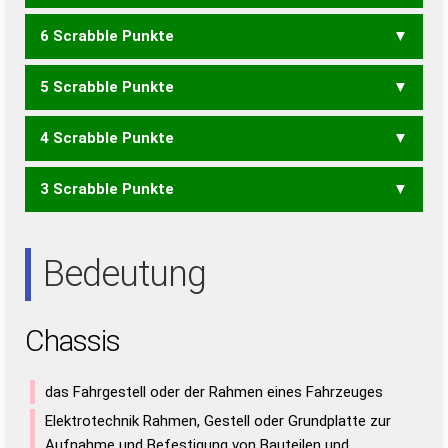
6 Scrabble Punkte
ACH
CHI
ICH
SCH
5 Scrabble Punkte
CIA
CIS
ICS
SIC
4 Scrabble Punkte
HAIS
HISS
3 Scrabble Punkte
AHS
HAI
HIS
IAH
SAH
AIS
ISS
Bedeutung
Chassis
das Fahrgestell oder der Rahmen eines Fahrzeuges
Elektrotechnik Rahmen, Gestell oder Grundplatte zur
Aufnahme und Befestigung von Bauteilen und