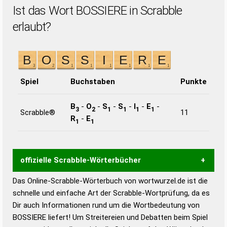
Ist das Wort BOSSIERE in Scrabble
erlaubt?
Spiel
Buchstaben
Punkte
B
-
O
-
S
-
S
-
I
-
E
-
3
2
1
1
1
1
Scrabble®
11
R
-
E
1
1
offizielle Scrabble-Wörterbücher
Das Online-Scrabble-Wörterbuch von wortwurzel.de ist die
Wortwurzel liefert mit Hilfe eines semantischen
schnelle und einfache Art der Scrabble-Wortprüfung, da es
Wortanalyse-Algorithmus gute Anhaltspunkte zu
Dir auch Informationen rund um die Wortbedeutung von
Wortbedeutung, Worttrennung und Wortform, um die
BOSSIERE liefert! Um Streitereien und Debatten beim Spiel
Gültigkeit eines Wortes für das Scrabble-Spiel zu