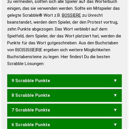
zu vermeiden, sollten sich alle Spieler auf das Wörterbuch
bestimmen!
zugelassene Turnier Scrabble-
einigen, das sie verwenden werden. Sollte ein Mitspieler das
Wörterbücher sind:
gelegte Scrabble® Wort z.B.
BOSSIERE
zu Unrecht
beanstandet, werden dem Spieler, der den Protest vortrug,
Duden – Standardwerk in 12 Bänden
zehn Punkte abgezogen. Das Wort verbleibt auf dem
Duden – Richtiges und gutes
Spielfeld, dem Spieler, der das Wort platziert hat, werden die
Deutsch
Punkte für das Wort gutgeschrieben. Aus den Buchstaben
von B|O|S|S|I|E|R|E ergeben sich weitere Möglichkeiten
Duden – Die deutsche Grammatik
Buchstabensteine zu legen. Hier findest Du die besten
Duden – Deutsches
Scrabble Lösungen:
Universalwörterbuch
9 Scrabble Punkte
8 Scrabble Punkte
ERBOSE
OBERES
RIBOSE
BRIESES
SEIBERS
7 Scrabble Punkte
BORIS
BOSSE
ERBOS
OBERE
OBERS
ORBIS
SORBE
BEREIS
BESSER
BESSRE
BIERES
BREIES
BRIESE
SEIBER
6 Scrabble Punkte
SIEBES
BEOS
BIOS
BORS
OBER
OBIS
ROBE
BIERE
BIERS
BIESE