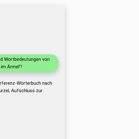
 und Wortbedeutungen von
 im Ärmel"!
Referenz-Wörterbuch nach
rzel, Aufschluss zur