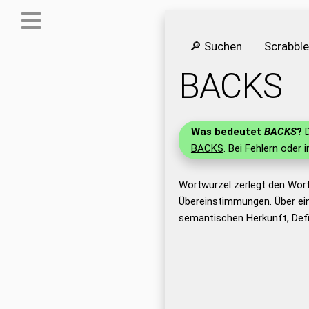
🔎 Suchen
Scrabbl
BACKS
Was bedeutet
BACKS
?
D
BACKS
. Bei Fehlern oder 
Wortwurzel zerlegt den Wor
Übereinstimmungen. Über ei
semantischen Herkunft, Def