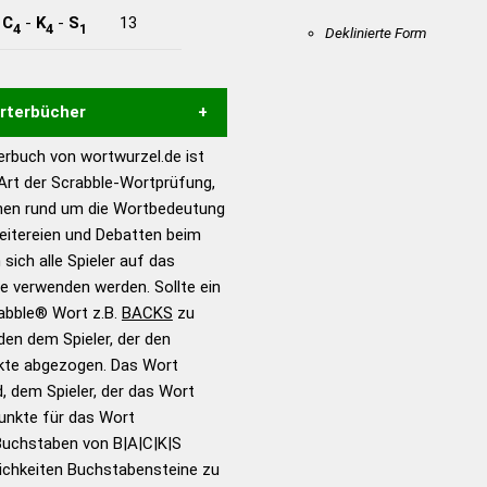
-
C
-
K
-
S
13
4
4
1
Deklinierte Form
örterbücher
rbuch von wortwurzel.de ist
Hilfe eines semantischen
 Art der Scrabble-Wortprüfung,
s gute Anhaltspunkte zu
onen rund um die Wortbedeutung
ennung und Wortform, um die
eitereien und Debatten beim
für das Scrabble-Spiel zu
 sich alle Spieler auf das
 Turnier Scrabble-
ie verwenden werden. Sollte ein
rabble® Wort z.B.
BACKS
zu
en dem Spieler, der den
en – Standardwerk in 12
nkte abgezogen. Das Wort
nden
d, dem Spieler, der das Wort
en – Richtiges und gutes
Punkte für das Wort
utsch
Buchstaben von B|A|C|K|S
ichkeiten Buchstabensteine zu
en – Die deutsche Grammatik