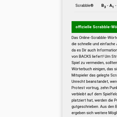
Scrabble®
B
-
A
3
1
offizielle Scrabble-W
Das Online-Scrabble-Wörte
Wortwurzel liefert mit 
die schnelle und einfache
Wortanalyse-Algorithmu
da es Dir auch Informati
Wortbedeutung, Worttr
von BACKS liefert! Um Str
Gültigkeit eines Wortes 
Spiel zu vermeiden, sollten
bestimmen!
zugelassene
Wörterbuch einigen, das s
Wörterbücher sind:
Mitspieler das gelegte Sc
Unrecht beanstandet, werd
Dud
Protest vortrug, zehn Pu
Bä
verbleibt auf dem Spielfel
Dud
platziert hat, werden die 
De
gutgeschrieben. Aus den 
ergeben sich weitere Mögl
Dud