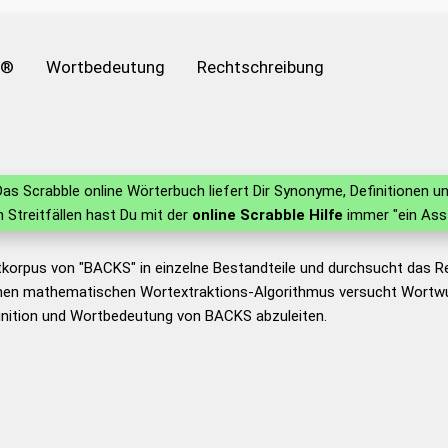
e®
Wortbedeutung
Rechtschreibung
as Scrabble online Wörterbuch liefert Dir Synonyme, Definitionen
in Streitfällen hast Du mit der
online Scrabble Hilfe
immer "ein Ass
tkorpus von "BACKS" in einzelne Bestandteile und durchsucht das 
nen mathematischen Wortextraktions-Algorithmus versucht Wortwu
inition und Wortbedeutung von BACKS abzuleiten.