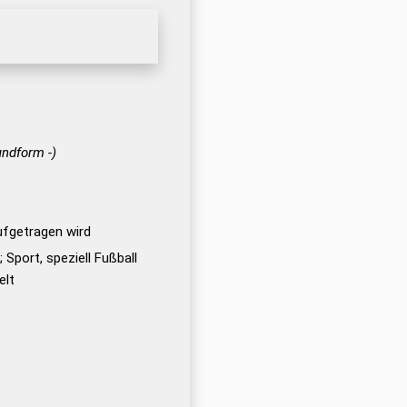
undform -)
ufgetragen wird
 Sport, speziell Fußball
elt