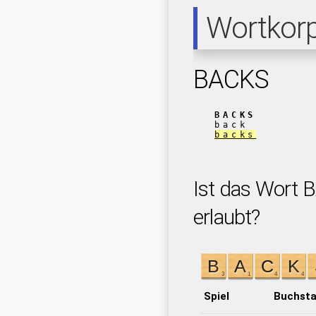
Wortkor
BACKS
BACKS
back
backs
Ist das Wort 
erlaubt?
Spiel
Buchst