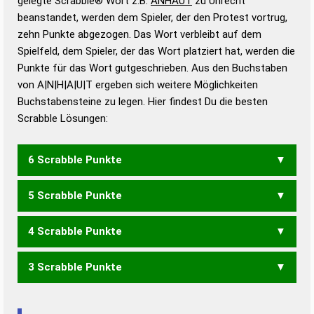
gelegte Scrabble® Wort z.B.
ANHAUT
zu Unrecht
beanstandet, werden dem Spieler, der den Protest vortrug,
Duden – Standardwerk in 12 Bänden
zehn Punkte abgezogen. Das Wort verbleibt auf dem
Duden – Richtiges und gutes
Spielfeld, dem Spieler, der das Wort platziert hat, werden die
Deutsch
Punkte für das Wort gutgeschrieben. Aus den Buchstaben
von A|N|H|A|U|T ergeben sich weitere Möglichkeiten
Duden – Die deutsche Grammatik
Buchstabensteine zu legen. Hier findest Du die besten
Duden – Deutsches
Scrabble Lösungen:
Universalwörterbuch
6 Scrabble Punkte
5 Scrabble Punkte
ANHAT
HANAU
4 Scrabble Punkte
AHNT
HUNT
NAHT
3 Scrabble Punkte
AHA
AHN
HAN
HAT
HUT
NAH
ANA
AUA
NUT
TAU
TUN
UTA