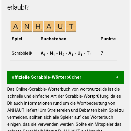
erlaubt?
Spiel
Buchstaben
Punkte
Scrabble®
A
-
N
-
H
-
A
-
U
-
T
7
1
1
2
1
1
1
offizielle Scrabble-Wörterbücher
Das Online-Scrabble-Wörterbuch von wortwurzel.de ist die
Wortwurzel liefert mit Hilfe eines semantischen
schnelle und einfache Art der Scrabble-Wortprüfung, da es
Wortanalyse-Algorithmus gute Anhaltspunkte zu
Dir auch Informationen rund um die Wortbedeutung von
Wortbedeutung, Worttrennung und Wortform, um die
ANHAUT liefert! Um Streitereien und Debatten beim Spiel zu
Gültigkeit eines Wortes für das Scrabble-Spiel zu
vermeiden, sollten sich alle Spieler auf das Wörterbuch
bestimmen!
zugelassene Turnier Scrabble-
einigen, das sie verwenden werden. Sollte ein Mitspieler das
Wörterbücher sind: