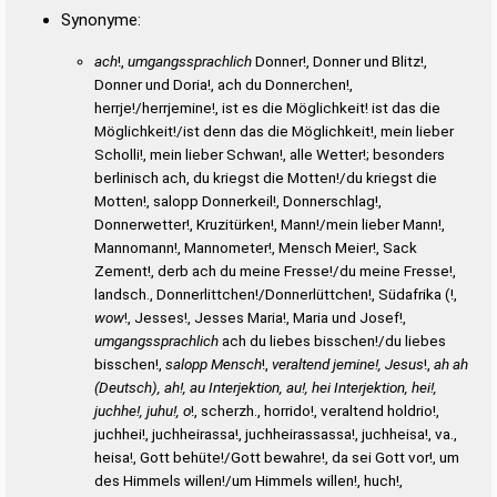
Synonyme:
ach
!,
umgangssprachlich
Donner!, Donner und Blitz!,
Donner und Doria!, ach du Donnerchen!,
herrje!/herrjemine!, ist es die Möglichkeit! ist das die
Möglichkeit!/ist denn das die Möglichkeit!, mein lieber
Scholli!, mein lieber Schwan!, alle Wetter!; besonders
berlinisch ach, du kriegst die Motten!/du kriegst die
Motten!, salopp Donnerkeil!, Donnerschlag!,
Donnerwetter!, Kruzitürken!, Mann!/mein lieber Mann!,
Mannomann!, Mannometer!, Mensch Meier!, Sack
Zement!, derb ach du meine Fresse!/du meine Fresse!,
landsch., Donnerlittchen!/Donnerlüttchen!, Südafrika (!,
wow
!, Jesses!, Jesses Maria!, Maria und Josef!,
umgangssprachlich
ach du liebes bisschen!/du liebes
bisschen!,
salopp Mensch
!,
veraltend jemine!, Jesus
!,
ah ah
(Deutsch), ah!, au Interjektion, au!, hei Interjektion, hei!,
juchhe!, juhu!, o
!, scherzh., horrido!, veraltend holdrio!,
juchhei!, juchheirassa!, juchheirassassa!, juchheisa!, va.,
heisa!, Gott behüte!/Gott bewahre!, da sei Gott vor!, um
des Himmels willen!/um Himmels willen!, huch!,