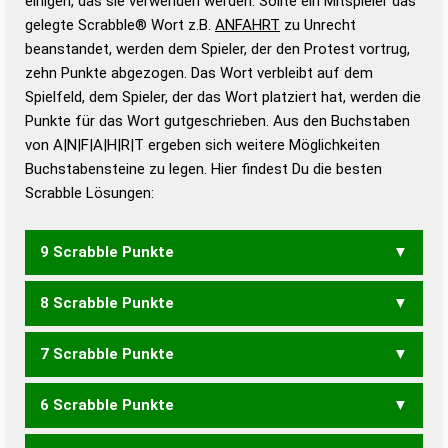
einigen, das sie verwenden werden. Sollte ein Mitspieler das
Wörterbücher sind:
gelegte Scrabble® Wort z.B.
ANFAHRT
zu Unrecht
beanstandet, werden dem Spieler, der den Protest vortrug,
Duden – Standardwerk in 12 Bänden
zehn Punkte abgezogen. Das Wort verbleibt auf dem
Duden – Richtiges und gutes
Spielfeld, dem Spieler, der das Wort platziert hat, werden die
Deutsch
Punkte für das Wort gutgeschrieben. Aus den Buchstaben
von A|N|F|A|H|R|T ergeben sich weitere Möglichkeiten
Duden – Die deutsche Grammatik
Buchstabensteine zu legen. Hier findest Du die besten
Duden – Deutsches
Scrabble Lösungen:
Universalwörterbuch
9 Scrabble Punkte
8 Scrabble Punkte
HARFT
ANTRAF
7 Scrabble Punkte
HAFT
HANF
HARF
RANFT
6 Scrabble Punkte
FANT
FARN
FATA
RAFT
TRAF