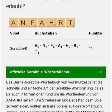
erlaubt?
Spiel
Buchstaben
Punkte
A
-
N
-
F
-
A
-
H
-
R
-
1
1
4
1
2
1
Scrabble®
11
T
1
offizielle Scrabble-Wörterbücher
Das Online-Scrabble-Wörterbuch von wortwurzel.de ist die
Wortwurzel liefert mit Hilfe eines semantischen
schnelle und einfache Art der Scrabble-Wortprüfung, da es
Wortanalyse-Algorithmus gute Anhaltspunkte zu
Dir auch Informationen rund um die Wortbedeutung von
Wortbedeutung, Worttrennung und Wortform, um die
ANFAHRT liefert! Um Streitereien und Debatten beim Spiel
Gültigkeit eines Wortes für das Scrabble-Spiel zu
zu vermeiden, sollten sich alle Spieler auf das Wörterbuch
bestimmen!
zugelassene Turnier Scrabble-