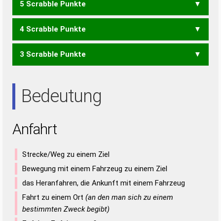
5 Scrabble Punkte
FAN
RAF
ANHAT
HAART
HARNT
4 Scrabble Punkte
AHNT
HAAR
HARN
HART
NAHT
RAHN
3 Scrabble Punkte
AHA
AHN
HAN
HAR
HAT
NAH
RAH
TARA
TARN
TRAN
AAR
ANA
ARA
ART
RAN
RAT
Bedeutung
Anfahrt
Strecke/Weg zu einem Ziel
Bewegung mit einem Fahrzeug zu einem Ziel
das Heranfahren, die Ankunft mit einem Fahrzeug
Fahrt zu einem Ort
(an den man sich zu einem
bestimmten Zweck begibt)