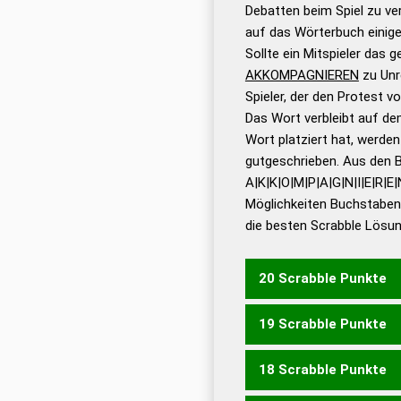
Gültigkeit eines Wortes 
Debatten beim Spiel zu ver
bestimmen!
zugelassene
auf das Wörterbuch einige
Wörterbücher sind:
Sollte ein Mitspieler das 
AKKOMPAGNIEREN
zu Unr
Dud
Spieler, der den Protest 
Bä
Das Wort verbleibt auf dem
Dud
Wort platziert hat, werde
De
gutgeschrieben. Aus den 
A|K|K|O|M|P|A|G|N|I|E|R|E|
Dud
Möglichkeiten Buchstabens
Dud
die besten Scrabble Lösu
Universalwörterbuch
20 Scrabble Punkte
19 Scrabble Punkte
18 Scrabble Punkte
MAGENKRANK