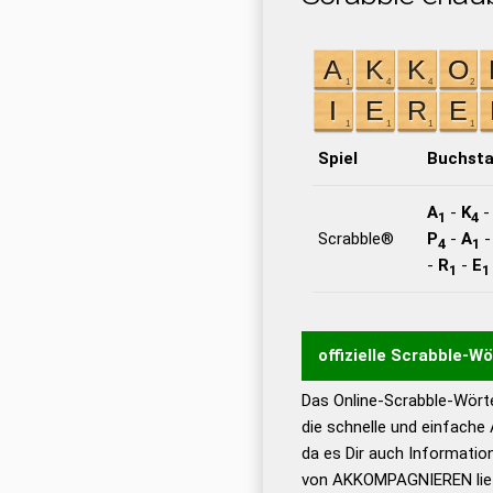
Spiel
Buchst
A
-
K
1
4
Scrabble®
P
-
A
4
1
-
R
-
E
1
1
offizielle Scrabble-W
Das Online-Scrabble-Wörte
Wortwurzel liefert mit 
die schnelle und einfache
Wortanalyse-Algorithmu
da es Dir auch Informati
Wortbedeutung, Worttr
von AKKOMPAGNIEREN liefe