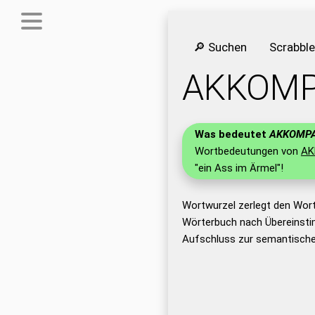
🔎 Suchen
Scrabbl
AKKOMP
Was bedeutet
AKKOMPA
Wortbedeutungen von
AK
"ein Ass im Ärmel"!
Wortwurzel zerlegt den Wor
Wörterbuch nach Übereinsti
Aufschluss zur semantische