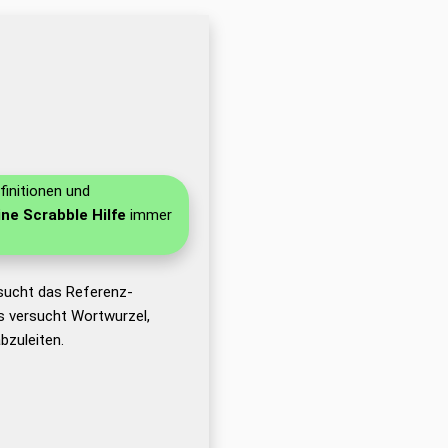
finitionen und
ine Scrabble Hilfe
immer
sucht das Referenz-
 versucht Wortwurzel,
zuleiten.