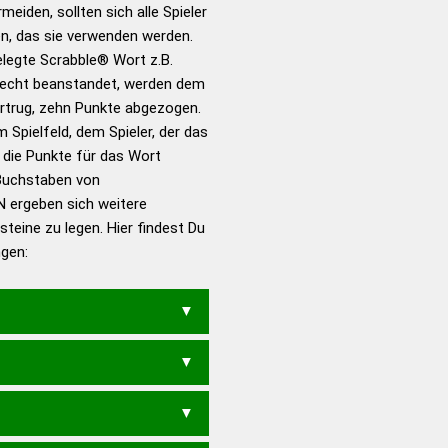
für das Scrabble-Spiel zu
meiden, sollten sich alle Spieler
 Turnier Scrabble-
n, das sie verwenden werden.
gelegte Scrabble® Wort z.B.
echt beanstandet, werden dem
en – Standardwerk in 12
vortrug, zehn Punkte abgezogen.
nden
 Spielfeld, dem Spieler, der das
en – Richtiges und gutes
n die Punkte für das Wort
utsch
Buchstaben von
N ergeben sich weitere
en – Die deutsche Grammatik
teine zu legen. Hier findest Du
en – Deutsches
ngen: