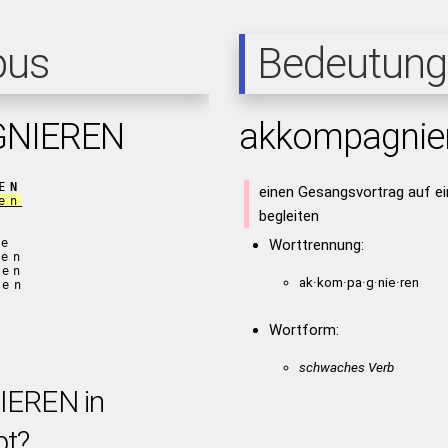
pus
Bedeutung
NIEREN
akkompagnie
EN
einen Gesangsvortrag auf e
en
begleiten
re
Worttrennung:
ren
ren
ak·kom·pa·g·nie·ren
ren
Wortform:
schwaches Verb
EREN in
bt?