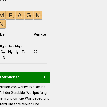
aben
Punkte
-
K
-
O
-
M
-
4
2
3
-
G
-
N
-
I
-
E
27
2
1
1
1
-
N
1
örterbücher
rbuch von wortwurzel.de ist
Hilfe eines semantischen
 Art der Scrabble-Wortprüfung,
s gute Anhaltspunkte zu
onen rund um die Wortbedeutung
ennung und Wortform, um die
rt! Um Streitereien und