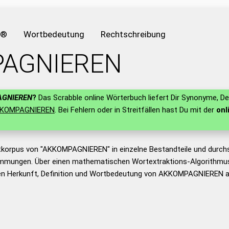
e®
Wortbedeutung
Rechtschreibung
AGNIEREN
GNIEREN
?
Das Scrabble online Wörterbuch liefert Dir Synonyme, De
KOMPAGNIEREN
. Bei Fehlern oder in Streitfällen hast Du mit der
onl
tkorpus von "AKKOMPAGNIEREN" in einzelne Bestandteile und durch
mmungen. Über einen mathematischen Wortextraktions-Algorithmus
n Herkunft, Definition und Wortbedeutung von AKKOMPAGNIEREN ab