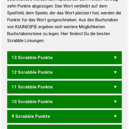
Duden – Standardwerk in 12 Bänden
zehn Punkte abgezogen. Das Wort verbleibt auf dem
Duden – Richtiges und gutes
Spielfeld, dem Spieler, der das Wort platziert hat, werden die
Deutsch
Punkte für das Wort gutgeschrieben. Aus den Buchstaben
von K|A|N|O|P|E ergeben sich weitere Möglichkeiten
Duden – Die deutsche Grammatik
Buchstabensteine zu legen. Hier findest Du die besten
Duden – Deutsches
Scrabble Lösungen:
Universalwörterbuch
13 Scrabble Punkte
12 Scrabble Punkte
OPAKEN
OPANKE
11 Scrabble Punkte
OPAKE
10 Scrabble Punkte
KAPO
OPAK
PAKO
9 Scrabble Punkte
PEAK