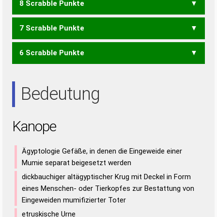
8 Scrabble Punkte
KAP
PAK
APNOE
7 Scrabble Punkte
OPEN
PEON
6 Scrabble Punkte
AOK
APO
EPO
NOK
OPA
AKNE
ANKE
KEA
KEN
PAN
Bedeutung
Kanope
Ägyptologie Gefäße, in denen die Eingeweide einer
Mumie separat beigesetzt werden
dickbauchiger altägyptischer Krug mit Deckel in Form
eines Menschen- oder Tierkopfes zur Bestattung von
Eingeweiden mumifizierter Toter
etruskische Urne