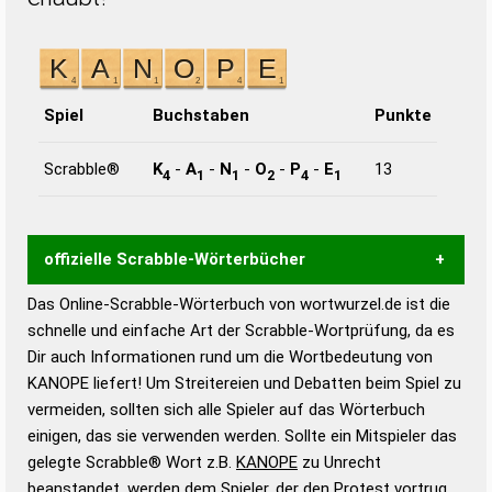
Spiel
Buchstaben
Punkte
Scrabble®
K
-
A
-
N
-
O
-
P
-
E
13
4
1
1
2
4
1
offizielle Scrabble-Wörterbücher
Das Online-Scrabble-Wörterbuch von wortwurzel.de ist die
Wortwurzel liefert mit Hilfe eines semantischen
schnelle und einfache Art der Scrabble-Wortprüfung, da es
Wortanalyse-Algorithmus gute Anhaltspunkte zu
Dir auch Informationen rund um die Wortbedeutung von
Wortbedeutung, Worttrennung und Wortform, um die
KANOPE liefert! Um Streitereien und Debatten beim Spiel zu
Gültigkeit eines Wortes für das Scrabble-Spiel zu
vermeiden, sollten sich alle Spieler auf das Wörterbuch
bestimmen!
zugelassene Turnier Scrabble-
einigen, das sie verwenden werden. Sollte ein Mitspieler das
Wörterbücher sind:
gelegte Scrabble® Wort z.B.
KANOPE
zu Unrecht
beanstandet, werden dem Spieler, der den Protest vortrug,