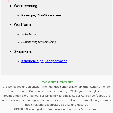
Worttrennung:
Ka·no·pe,
Plural
Ka·no·pen
Wortform:
Substantiv
Substantiv, feminin
(die)
Synonyme:
Kanopenkrüge
,
Kanopenvasen
Datenschutz
|
Impressum
Die Wortbedeutungen entstammen der
deutschen Wiktionary
und stehen unter der
Lizenz Creative Commons Namensnennung – Weitergabe unter gleichen
Bedingungen 3.0 Unported. Bei Wiktionary ist eine Liste der Autoren verfügbar. Die
Artikel zur Wortbedeutung wurden über einen semantischen Computer-Algorithmus
neu strukturiert, bearbeitet, ergänzt und gekürzt.
SCRABBLE® is a registered trademark of J.W. Spear & Sons Limited