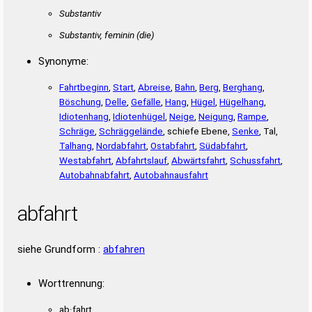
Substantiv
Substantiv, feminin
(die)
Synonyme:
Fahrtbeginn
,
Start
,
Abreise
,
Bahn
,
Berg
,
Berghang
,
Böschung
,
Delle
,
Gefälle
,
Hang
,
Hügel
,
Hügelhang
,
Idiotenhang
,
Idiotenhügel
,
Neige
,
Neigung
,
Rampe
,
Schräge
,
Schräggelände
, schiefe Ebene,
Senke
, Tal,
Talhang
,
Nordabfahrt
,
Ostabfahrt
,
Südabfahrt
,
Westabfahrt
,
Abfahrtslauf
,
Abwärtsfahrt
,
Schussfahrt
,
Autobahnabfahrt
,
Autobahnausfahrt
abfahrt
siehe Grundform :
abfahren
Worttrennung:
ab·fahrt