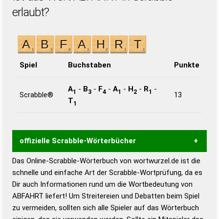
erlaubt?
Spiel
Buchstaben
Punkte
A
-
B
-
F
-
A
-
H
-
R
-
1
3
4
1
2
1
Scrabble®
13
T
1
offizielle Scrabble-Wörterbücher
Das Online-Scrabble-Wörterbuch von wortwurzel.de ist die
Wortwurzel liefert mit Hilfe eines semantischen
schnelle und einfache Art der Scrabble-Wortprüfung, da es
Wortanalyse-Algorithmus gute Anhaltspunkte zu
Dir auch Informationen rund um die Wortbedeutung von
Wortbedeutung, Worttrennung und Wortform, um die
ABFAHRT liefert! Um Streitereien und Debatten beim Spiel
Gültigkeit eines Wortes für das Scrabble-Spiel zu
zu vermeiden, sollten sich alle Spieler auf das Wörterbuch
bestimmen!
zugelassene Turnier Scrabble-