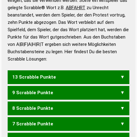
einigen, das sie verwenden werden. Sollte ein Mitspieler das
Wörterbücher sind:
gelegte Scrabble® Wort z.B.
ABFAHRT
zu Unrecht
beanstandet, werden dem Spieler, der den Protest vortrug,
Duden – Standardwerk in 12 Bänden
zehn Punkte abgezogen. Das Wort verbleibt auf dem
Duden – Richtiges und gutes
Spielfeld, dem Spieler, der das Wort platziert hat, werden die
Deutsch
Punkte für das Wort gutgeschrieben. Aus den Buchstaben
von A|B|F|A|H|R|T ergeben sich weitere Möglichkeiten
Duden – Die deutsche Grammatik
Buchstabensteine zu legen. Hier findest Du die besten
Duden – Deutsches
Scrabble Lösungen:
Universalwörterbuch
13 Scrabble Punkte
9 Scrabble Punkte
HAFTBAR
8 Scrabble Punkte
HARFT
7 Scrabble Punkte
HAFT
HARF
BAHRT