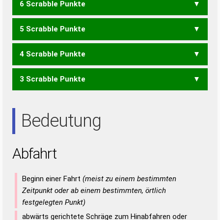
6 Scrabble Punkte
BAHR
BAHT
FATA
HABT
RAFT
TRAF
ABART
5 Scrabble Punkte
BAH
HAB
RAF
BART
BRAT
TRAB
HAART
4 Scrabble Punkte
ABA
ABT
BAR
BAT
TAB
HAAR
HART
3 Scrabble Punkte
AHA
HAR
HAT
RAH
TARA
AAR
ARA
ART
RAT
Bedeutung
Abfahrt
Beginn einer Fahrt
(meist zu einem bestimmten
Zeitpunkt oder ab einem bestimmten, örtlich
festgelegten Punkt)
abwärts gerichtete Schräge zum Hinabfahren oder