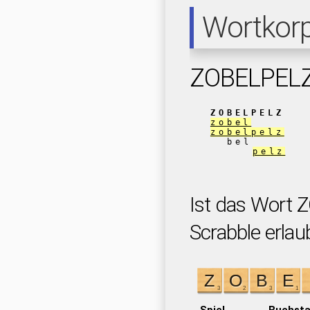
Wortkor
ZOBELPEL
ZOBELPELZ
zobel
zobelpelz
bel
pelz
Ist das Wort 
Scrabble erlau
Spiel
Buchst