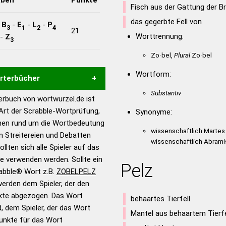
Fisch aus der Gattung der B
das gegerbte Fell von
-
B
-
E
-
L
-
P
3
1
2
4
21
Worttrennung:
-
Z
3
Zo·bel,
Plural
Zo·bel
Wortform:
örterbücher
Substantiv
rbuch von wortwurzel.de ist
Hilfe eines semantischen
 Art der Scrabble-Wortprüfung,
Synonyme:
s gute Anhaltspunkte zu
onen rund um die Wortbedeutung
ennung und Wortform, um die
wissenschaftlich Martes 
 Streitereien und Debatten
wissenschaftlich Abrami
für das Scrabble-Spiel zu
llten sich alle Spieler auf das
 Turnier Scrabble-
ie verwenden werden. Sollte ein
Pelz
rabble® Wort z.B.
ZOBELPELZ
erden dem Spieler, der den
en – Standardwerk in 12
nkte abgezogen. Das Wort
nden
behaartes Tierfell
d, dem Spieler, der das Wort
Mantel aus behaartem Tierfe
en – Richtiges und gutes
Punkte für das Wort