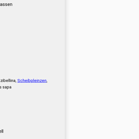
rassen
zibellina,
Scheibpleinzen
,
s sapa
ll