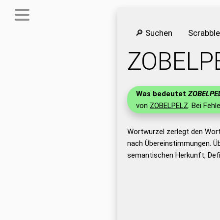
🔎 Suchen
Scrabbl
ZOBELP
Was bedeutet
ZOBELPE
von
ZOBELPELZ
. Bei Fehl
Wortwurzel zerlegt den Wor
nach Übereinstimmungen. Üb
semantischen Herkunft, Def