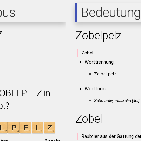
pus
Bedeutung
Z
Zobelpelz
Zobel
Worttrennung:
Zo·bel·pelz
Wortform:
ZOBELPELZ in
Substantiv, maskulin [der]
bt?
Zobel
Raubtier aus der Gattung de
aben
Punkte