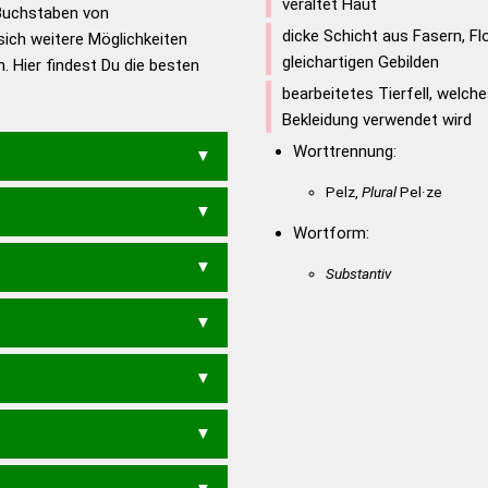
utsch
veraltet Haut
Buchstaben von
dicke Schicht aus Fasern, Fl
sich weitere Möglichkeiten
en – Die deutsche Grammatik
gleichartigen Gebilden
. Hier findest Du die besten
en – Deutsches
bearbeitetes Tierfell, welch
Bekleidung verwendet wird
Worttrennung:
Pelz,
Plural
Pel·ze
Wortform:
E
BOLLE
PELLE
ZOLLE
Substantiv
OLE
ZOLL
BELLE
ZELLE
E
E
OLLE