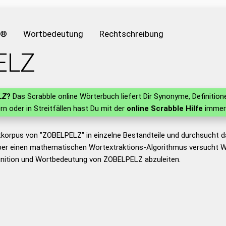
e®
Wortbedeutung
Rechtschreibung
ELZ
LZ
?
Das Scrabble online Wörterbuch liefert Dir Synonyme, Definiti
ern oder in Streitfällen hast Du mit der
online Scrabble Hilfe
immer 
tkorpus von "ZOBELPELZ" in einzelne Bestandteile und durchsucht
er einen mathematischen Wortextraktions-Algorithmus versucht W
inition und Wortbedeutung von ZOBELPELZ abzuleiten.