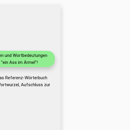
onen und Wortbedeutungen
"ein Ass im Ärmel"!
 das Referenz-Wörterbuch
ortwurzel, Aufschluss zur