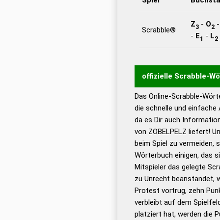
Z
-
O
3
2
Scrabble®
-
E
-
L
1
2
offizielle Scrabble-W
Das Online-Scrabble-Wörte
Wortwurzel liefert mit 
die schnelle und einfache
Wortanalyse-Algorithmu
da es Dir auch Informati
Wortbedeutung, Worttr
von ZOBELPELZ liefert! Um
Gültigkeit eines Wortes 
beim Spiel zu vermeiden, so
bestimmen!
zugelassene
Wörterbuch einigen, das s
Wörterbücher sind:
Mitspieler das gelegte Sc
zu Unrecht beanstandet, w
Dud
Protest vortrug, zehn Pu
Bä
verbleibt auf dem Spielfel
Dud
platziert hat, werden die 