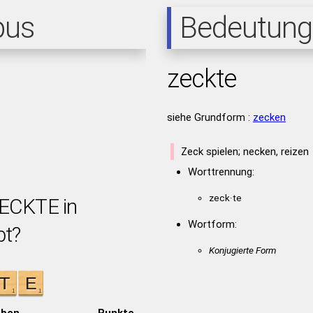
pus
Bedeutung
zeckte
siehe Grundform :
zecken
Zeck spielen; necken, reizen
Worttrennung:
zeck·te
ZECKTE in
Wortform:
bt?
Konjugierte Form
aben
Punkte