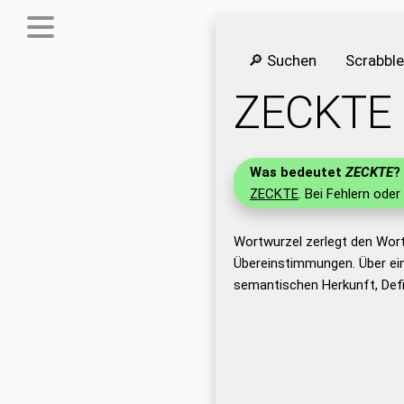
🔎 Suchen
Scrabbl
ZECKTE
Was bedeutet
ZECKTE
?
ZECKTE
. Bei Fehlern oder
Wortwurzel zerlegt den Wor
Übereinstimmungen. Über ei
semantischen Herkunft, Def