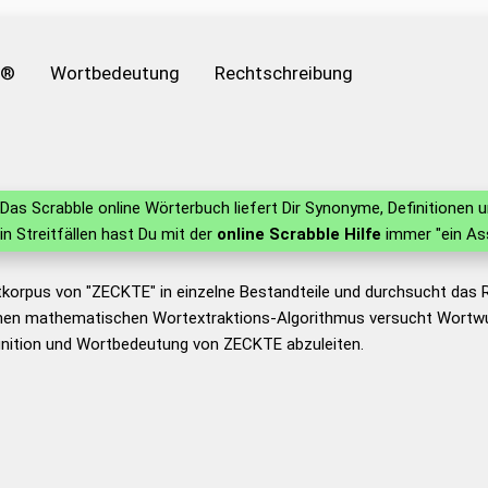
e®
Wortbedeutung
Rechtschreibung
Das Scrabble online Wörterbuch liefert Dir Synonyme, Definitionen
 in Streitfällen hast Du mit der
online Scrabble Hilfe
immer "ein As
tkorpus von "ZECKTE" in einzelne Bestandteile und durchsucht das
nen mathematischen Wortextraktions-Algorithmus versucht Wortwu
inition und Wortbedeutung von ZECKTE abzuleiten.