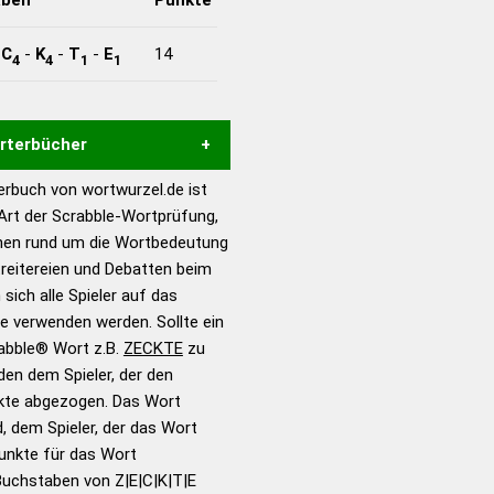
-
C
-
K
-
T
-
E
14
4
4
1
1
örterbücher
rbuch von wortwurzel.de ist
Hilfe eines semantischen
 Art der Scrabble-Wortprüfung,
s gute Anhaltspunkte zu
onen rund um die Wortbedeutung
ennung und Wortform, um die
reitereien und Debatten beim
für das Scrabble-Spiel zu
 sich alle Spieler auf das
 Turnier Scrabble-
ie verwenden werden. Sollte ein
rabble® Wort z.B.
ZECKTE
zu
en dem Spieler, der den
en – Standardwerk in 12
nkte abgezogen. Das Wort
nden
d, dem Spieler, der das Wort
en – Richtiges und gutes
Punkte für das Wort
utsch
Buchstaben von Z|E|C|K|T|E