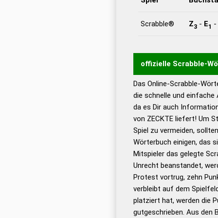
Scrabble®
Z
-
E
3
1
offizielle Scrabble-W
Das Online-Scrabble-Wörte
Wortwurzel liefert mit 
die schnelle und einfache
Wortanalyse-Algorithmu
da es Dir auch Informati
Wortbedeutung, Worttr
von ZECKTE liefert! Um St
Gültigkeit eines Wortes 
Spiel zu vermeiden, sollten
bestimmen!
zugelassene
Wörterbuch einigen, das s
Wörterbücher sind:
Mitspieler das gelegte Sc
Unrecht beanstandet, werd
Dud
Protest vortrug, zehn Pu
Bä
verbleibt auf dem Spielfel
Dud
platziert hat, werden die 
De
gutgeschrieben. Aus den 