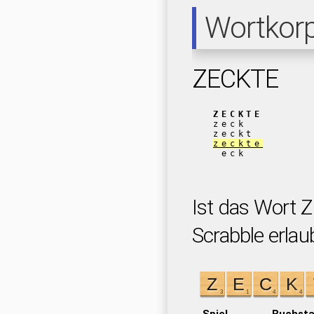
Wortkor
ZECKTE
ZECKTE
zeck
zeckt
zeckte
eck
Ist das Wort 
Scrabble erlau
Spiel
Buchst