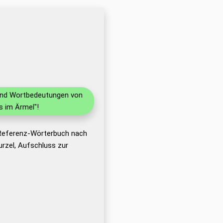
 und Wortbedeutungen von
s im Ärmel"!
 Referenz-Wörterbuch nach
rzel, Aufschluss zur