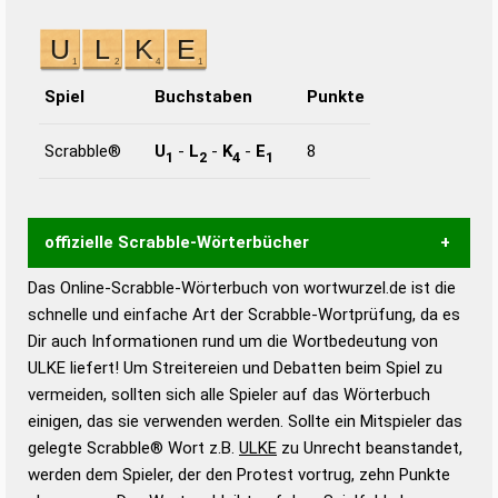
Spiel
Buchstaben
Punkte
Scrabble®
U
-
L
-
K
-
E
8
1
2
4
1
offizielle Scrabble-Wörterbücher
Das Online-Scrabble-Wörterbuch von wortwurzel.de ist die
Wortwurzel liefert mit Hilfe eines semantischen
schnelle und einfache Art der Scrabble-Wortprüfung, da es
Wortanalyse-Algorithmus gute Anhaltspunkte zu
Dir auch Informationen rund um die Wortbedeutung von
Wortbedeutung, Worttrennung und Wortform, um die
ULKE liefert! Um Streitereien und Debatten beim Spiel zu
Gültigkeit eines Wortes für das Scrabble-Spiel zu
vermeiden, sollten sich alle Spieler auf das Wörterbuch
bestimmen!
zugelassene Turnier Scrabble-
einigen, das sie verwenden werden. Sollte ein Mitspieler das
Wörterbücher sind:
gelegte Scrabble® Wort z.B.
ULKE
zu Unrecht beanstandet,
werden dem Spieler, der den Protest vortrug, zehn Punkte
Duden – Standardwerk in 12 Bänden