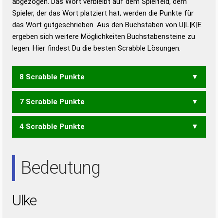
abgezogen. Das Wort verbleibt auf dem Spielfeld, dem
Duden – Richtiges und gutes
Spieler, der das Wort platziert hat, werden die Punkte für
Deutsch
das Wort gutgeschrieben. Aus den Buchstaben von U|L|K|E
ergeben sich weitere Möglichkeiten Buchstabensteine zu
Duden – Die deutsche Grammatik
legen. Hier findest Du die besten Scrabble Lösungen:
Duden – Deutsches
Universalwörterbuch
8 Scrabble Punkte
7 Scrabble Punkte
KEUL
LUKE
4 Scrabble Punkte
LEK
LUK
LEU
Bedeutung
Ulke