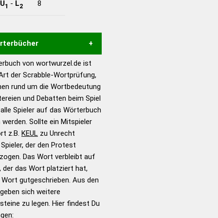
U
-
L
8
1
2
örterbücher
rbuch von wortwurzel.de ist
Hilfe eines semantischen
 Art der Scrabble-Wortprüfung,
s gute Anhaltspunkte zu
onen rund um die Wortbedeutung
ennung und Wortform, um die
tereien und Debatten beim Spiel
für das Scrabble-Spiel zu
 alle Spieler auf das Wörterbuch
 Turnier Scrabble-
 werden. Sollte ein Mitspieler
rt z.B.
KEUL
zu Unrecht
pieler, der den Protest
en – Standardwerk in 12
zogen. Das Wort verbleibt auf
nden
 der das Wort platziert hat,
en – Richtiges und gutes
s Wort gutgeschrieben. Aus den
utsch
geben sich weitere
teine zu legen. Hier findest Du
en – Die deutsche Grammatik
ngen: