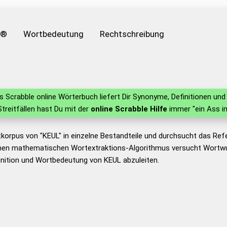
e®
Wortbedeutung
Rechtschreibung
 Scrabble online Wörterbuch liefert Dir Synonyme, Definitionen u
 Streitfällen hast Du mit der
online Scrabble Hilfe
immer "ein Ass i
korpus von "KEUL" in einzelne Bestandteile und durchsucht das Re
nen mathematischen Wortextraktions-Algorithmus versucht Wortwu
nition und Wortbedeutung von KEUL abzuleiten.