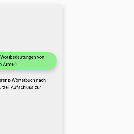
nd Wortbedeutungen von
m Ärmel"!
ferenz-Wörterbuch nach
rzel, Aufschluss zur