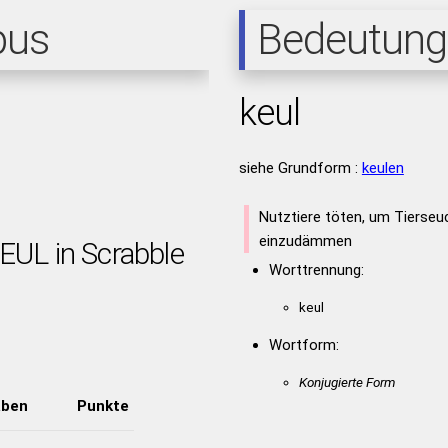
pus
Bedeutung
keul
siehe Grundform :
keulen
Nutztiere töten, um Tierseu
einzudämmen
EUL in Scrabble
Worttrennung:
keul
Wortform:
Konjugierte Form
aben
Punkte