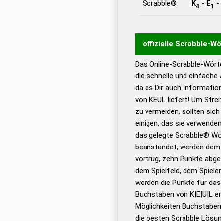
Scrabble®
K
-
E
-
4
1
offizielle Scrabble-W
Das Online-Scrabble-Wörte
Wortwurzel liefert mit 
die schnelle und einfache
Wortanalyse-Algorithmu
da es Dir auch Informati
Wortbedeutung, Worttr
von KEUL liefert! Um Strei
Gültigkeit eines Wortes 
zu vermeiden, sollten sich
bestimmen!
zugelassene
einigen, das sie verwenden
Wörterbücher sind:
das gelegte Scrabble® Wo
beanstandet, werden dem S
Dud
vortrug, zehn Punkte abge
Bä
dem Spielfeld, dem Spieler,
Dud
werden die Punkte für da
De
Buchstaben von K|E|U|L er
Möglichkeiten Buchstabens
Dud
die besten Scrabble Lösu