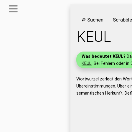
🔎 Suchen
Scrabbl
KEUL
Was bedeutet
KEUL
?
Das
KEUL
. Bei Fehlern oder in
Wortwurzel zerlegt den Wort
Übereinstimmungen. Über ei
semantischen Herkunft, Defi