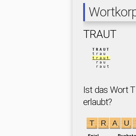
Wortkor
TRAUT
TRAUT
trau
traut
rau
raut
Ist das Wort 
erlaubt?
Spiel
Buchst