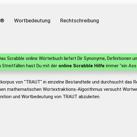
e®
Wortbedeutung
Rechtschreibung
as Scrabble online Wörterbuch liefert Dir Synonyme, Definitionen
in Streitfällen hast Du mit der
online Scrabble Hilfe
immer "ein Ass 
tkorpus von "TRAUT" in einzelne Bestandteile und durchsucht das 
nen mathematischen Wortextraktions-Algorithmus versucht Wortwu
inition und Wortbedeutung von TRAUT abzuleiten.