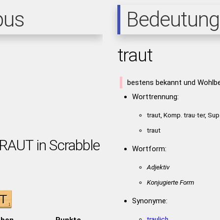
pus
Bedeutung
traut
bestens bekannt und Wohlb
Worttrennung:
traut, Komp. trau·ter, Sup
traut
TRAUT in Scrabble
Wortform:
Adjektiv
Konjugierte Form
Synonyme:
traulich
aben
Punkte