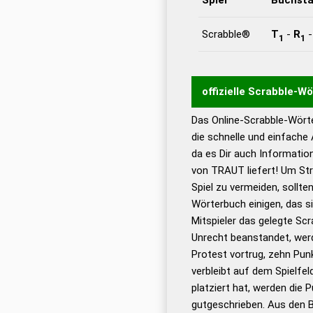
Scrabble®
T
-
R
1
1
offizielle Scrabble-W
Das Online-Scrabble-Wörte
Wortwurzel liefert mit 
die schnelle und einfache
Wortanalyse-Algorithmu
da es Dir auch Informati
Wortbedeutung, Worttr
von TRAUT liefert! Um Str
Gültigkeit eines Wortes 
Spiel zu vermeiden, sollten
bestimmen!
zugelassene
Wörterbuch einigen, das s
Wörterbücher sind:
Mitspieler das gelegte Sc
Unrecht beanstandet, werd
Dud
Protest vortrug, zehn Pu
Bä
verbleibt auf dem Spielfel
Dud
platziert hat, werden die 
De
gutgeschrieben. Aus den 