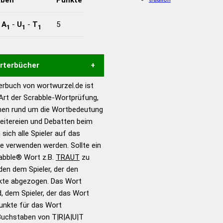
-
A
-
U
-
T
5
1
1
1
örterbücher
rbuch von wortwurzel.de ist
Hilfe eines semantischen
 Art der Scrabble-Wortprüfung,
s gute Anhaltspunkte zu
onen rund um die Wortbedeutung
ennung und Wortform, um die
eitereien und Debatten beim
für das Scrabble-Spiel zu
 sich alle Spieler auf das
 Turnier Scrabble-
ie verwenden werden. Sollte ein
rabble® Wort z.B.
TRAUT
zu
en dem Spieler, der den
en – Standardwerk in 12
nkte abgezogen. Das Wort
nden
d, dem Spieler, der das Wort
en – Richtiges und gutes
Punkte für das Wort
utsch
Buchstaben von T|R|A|U|T