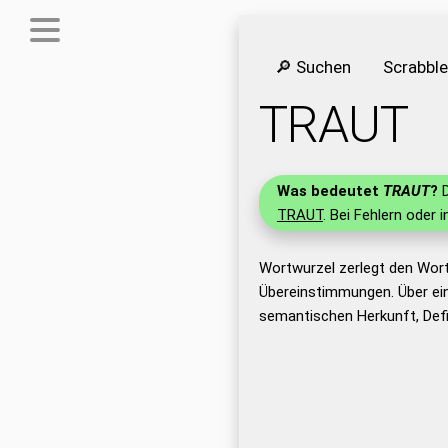
🔎 Suchen
Scrabbl
TRAUT
Was bedeutet
TRAUT
?
D
TRAUT
. Bei Fehlern oder 
Wortwurzel zerlegt den Wor
Übereinstimmungen. Über ei
semantischen Herkunft, Def