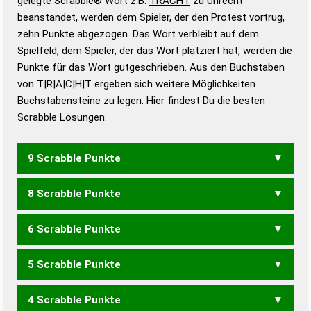
gelegte Scrabble® Wort z.B.
TRACHT
zu Unrecht
beanstandet, werden dem Spieler, der den Protest vortrug,
Duden – Standardwerk in 12 Bänden
zehn Punkte abgezogen. Das Wort verbleibt auf dem
Duden – Richtiges und gutes
Spielfeld, dem Spieler, der das Wort platziert hat, werden die
Deutsch
Punkte für das Wort gutgeschrieben. Aus den Buchstaben
von T|R|A|C|H|T ergeben sich weitere Möglichkeiten
Duden – Die deutsche Grammatik
Buchstabensteine zu legen. Hier findest Du die besten
Duden – Deutsches
Scrabble Lösungen:
Universalwörterbuch
9 Scrabble Punkte
8 Scrabble Punkte
CHART
CHATT
6 Scrabble Punkte
CHAT
5 Scrabble Punkte
ACT
CAR
4 Scrabble Punkte
HART