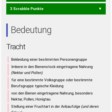
3 Scrabble Punkte
HAR
HAT
RAH
TRAT
ART
RAT
TAT
Bedeutung
Tracht
Bekleidung einer bestimmten Personengruppe
Imkerei in den Bienenstock eingetragene Nahrung
(Nektar und Pollen)
für eine bestimmte Volksgruppe oder bestimmte
Berufsgruppe typische Kleidung
von den Bienen eingetragene Nahrung, besonders
Nektar, Pollen, Honigtau
Stellung einer Fruchtart in der Anbaufolge
(und deren