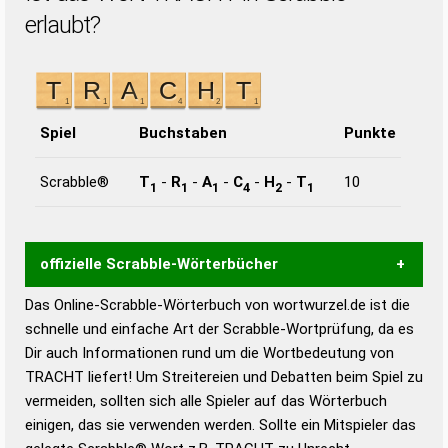
erlaubt?
Spiel
Buchstaben
Punkte
Scrabble®
T
-
R
-
A
-
C
-
H
-
T
10
1
1
1
4
2
1
offizielle Scrabble-Wörterbücher
Das Online-Scrabble-Wörterbuch von wortwurzel.de ist die
Wortwurzel liefert mit Hilfe eines semantischen
schnelle und einfache Art der Scrabble-Wortprüfung, da es
Wortanalyse-Algorithmus gute Anhaltspunkte zu
Dir auch Informationen rund um die Wortbedeutung von
Wortbedeutung, Worttrennung und Wortform, um die
TRACHT liefert! Um Streitereien und Debatten beim Spiel zu
Gültigkeit eines Wortes für das Scrabble-Spiel zu
vermeiden, sollten sich alle Spieler auf das Wörterbuch
bestimmen!
zugelassene Turnier Scrabble-
einigen, das sie verwenden werden. Sollte ein Mitspieler das
Wörterbücher sind: