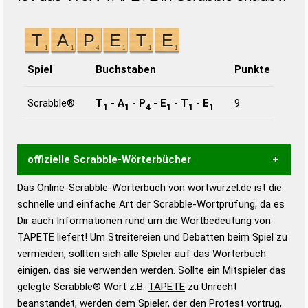
Spiel
Buchstaben
Punkte
Scrabble®
T
-
A
-
P
-
E
-
T
-
E
9
1
1
4
1
1
1
offizielle Scrabble-Wörterbücher
Das Online-Scrabble-Wörterbuch von wortwurzel.de ist die
Wortwurzel liefert mit Hilfe eines semantischen
schnelle und einfache Art der Scrabble-Wortprüfung, da es
Wortanalyse-Algorithmus gute Anhaltspunkte zu
Dir auch Informationen rund um die Wortbedeutung von
Wortbedeutung, Worttrennung und Wortform, um die
TAPETE liefert! Um Streitereien und Debatten beim Spiel zu
Gültigkeit eines Wortes für das Scrabble-Spiel zu
vermeiden, sollten sich alle Spieler auf das Wörterbuch
bestimmen!
zugelassene Turnier Scrabble-
einigen, das sie verwenden werden. Sollte ein Mitspieler das
Wörterbücher sind:
gelegte Scrabble® Wort z.B.
TAPETE
zu Unrecht
beanstandet, werden dem Spieler, der den Protest vortrug,
Duden – Standardwerk in 12 Bänden