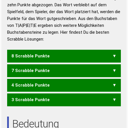
zehn Punkte abgezogen. Das Wort verbleibt auf dem
Duden – Richtiges und gutes
Spielfeld, dem Spieler, der das Wort platziert hat, werden die
Deutsch
Punkte für das Wort gutgeschrieben. Aus den Buchstaben
von T|A|P|E|T|E ergeben sich weitere Möglichkeiten
Duden – Die deutsche Grammatik
Buchstabensteine zu legen. Hier findest Du die besten
Duden – Deutsches
Scrabble Lösungen:
Universalwörterbuch
8 Scrabble Punkte
7 Scrabble Punkte
PATTE
TAPTE
4 Scrabble Punkte
PATE
PATT
TAPT
3 Scrabble Punkte
ETAT
ETA
TAT
TEE
Bedeutung