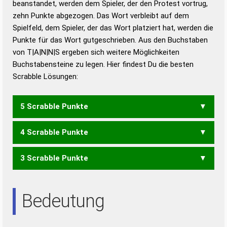
beanstandet, werden dem Spieler, der den Protest vortrug,
Duden – Standardwerk in 12 Bänden
zehn Punkte abgezogen. Das Wort verbleibt auf dem
Duden – Richtiges und gutes
Spielfeld, dem Spieler, der das Wort platziert hat, werden die
Deutsch
Punkte für das Wort gutgeschrieben. Aus den Buchstaben
von T|A|N|N|S ergeben sich weitere Möglichkeiten
Duden – Die deutsche Grammatik
Buchstabensteine zu legen. Hier findest Du die besten
Duden – Deutsches
Scrabble Lösungen:
Universalwörterbuch
5 Scrabble Punkte
4 Scrabble Punkte
SANNT
3 Scrabble Punkte
SANN
ANS
AST
Bedeutung