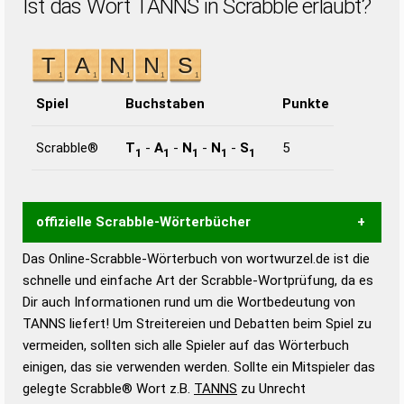
Ist das Wort TANNS in Scrabble erlaubt?
Spiel
Buchstaben
Punkte
Scrabble®
T
-
A
-
N
-
N
-
S
5
1
1
1
1
1
offizielle Scrabble-Wörterbücher
Das Online-Scrabble-Wörterbuch von wortwurzel.de ist die
Wortwurzel liefert mit Hilfe eines semantischen
schnelle und einfache Art der Scrabble-Wortprüfung, da es
Wortanalyse-Algorithmus gute Anhaltspunkte zu
Dir auch Informationen rund um die Wortbedeutung von
Wortbedeutung, Worttrennung und Wortform, um die
TANNS liefert! Um Streitereien und Debatten beim Spiel zu
Gültigkeit eines Wortes für das Scrabble-Spiel zu
vermeiden, sollten sich alle Spieler auf das Wörterbuch
bestimmen!
zugelassene Turnier Scrabble-
einigen, das sie verwenden werden. Sollte ein Mitspieler das
Wörterbücher sind:
gelegte Scrabble® Wort z.B.
TANNS
zu Unrecht