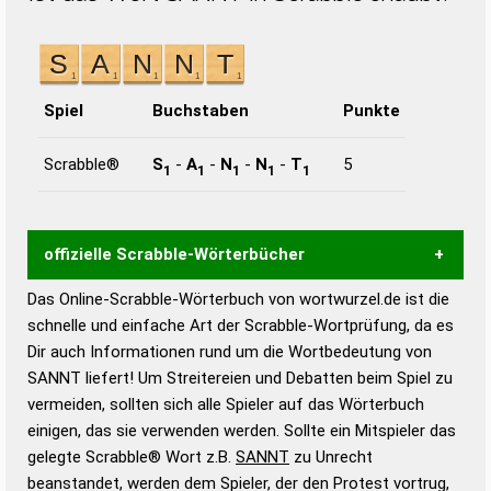
Spiel
Buchstaben
Punkte
Scrabble®
S
-
A
-
N
-
N
-
T
5
1
1
1
1
1
offizielle Scrabble-Wörterbücher
Das Online-Scrabble-Wörterbuch von wortwurzel.de ist die
Wortwurzel liefert mit Hilfe eines semantischen
schnelle und einfache Art der Scrabble-Wortprüfung, da es
Wortanalyse-Algorithmus gute Anhaltspunkte zu
Dir auch Informationen rund um die Wortbedeutung von
Wortbedeutung, Worttrennung und Wortform, um die
SANNT liefert! Um Streitereien und Debatten beim Spiel zu
Gültigkeit eines Wortes für das Scrabble-Spiel zu
vermeiden, sollten sich alle Spieler auf das Wörterbuch
bestimmen!
zugelassene Turnier Scrabble-
einigen, das sie verwenden werden. Sollte ein Mitspieler das
Wörterbücher sind:
gelegte Scrabble® Wort z.B.
SANNT
zu Unrecht
beanstandet, werden dem Spieler, der den Protest vortrug,
Duden – Standardwerk in 12 Bänden