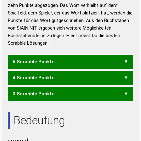
zehn Punkte abgezogen. Das Wort verbleibt auf dem
Duden – Richtiges und gutes
Spielfeld, dem Spieler, der das Wort platziert hat, werden die
Deutsch
Punkte für das Wort gutgeschrieben. Aus den Buchstaben
von S|A|N|N|T ergeben sich weitere Möglichkeiten
Duden – Die deutsche Grammatik
Buchstabensteine zu legen. Hier findest Du die besten
Duden – Deutsches
Scrabble Lösungen:
Universalwörterbuch
5 Scrabble Punkte
4 Scrabble Punkte
TANNS
3 Scrabble Punkte
ANNS
TANN
ANS
AST
Bedeutung