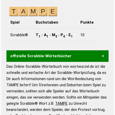
Spiel
Buchstaben
Punkte
Scrabble®
T
-
A
-
M
-
P
-
E
10
1
1
3
4
1
offizielle Scrabble-Wörterbücher
Das Online-Scrabble-Wörterbuch von wortwurzel.de ist die
Wortwurzel liefert mit Hilfe eines semantischen
schnelle und einfache Art der Scrabble-Wortprüfung, da es
Wortanalyse-Algorithmus gute Anhaltspunkte zu
Dir auch Informationen rund um die Wortbedeutung von
Wortbedeutung, Worttrennung und Wortform, um die
TAMPE liefert! Um Streitereien und Debatten beim Spiel zu
Gültigkeit eines Wortes für das Scrabble-Spiel zu
vermeiden, sollten sich alle Spieler auf das Wörterbuch
bestimmen!
zugelassene Turnier Scrabble-
einigen, das sie verwenden werden. Sollte ein Mitspieler das
Wörterbücher sind:
gelegte Scrabble® Wort z.B.
TAMPE
zu Unrecht
beanstandet, werden dem Spieler, der den Protest vortrug,
Duden – Standardwerk in 12 Bänden