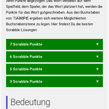
zehn Punkte abgezogen. Das Wort verbleibt auf dem
Duden – Richtiges und gutes
Spielfeld, dem Spieler, der das Wort platziert hat, werden die
Deutsch
Punkte für das Wort gutgeschrieben. Aus den Buchstaben
von T|A|M|P|E ergeben sich weitere Möglichkeiten
Duden – Die deutsche Grammatik
Buchstabensteine zu legen. Hier findest Du die besten
Duden – Deutsches
Scrabble Lösungen:
Universalwörterbuch
7 Scrabble Punkte
6 Scrabble Punkte
PATE
TAPE
5 Scrabble Punkte
AMTE
ATEM
ATME
MATE
TEAM
3 Scrabble Punkte
AMT
MET
ETA
Bedeutung