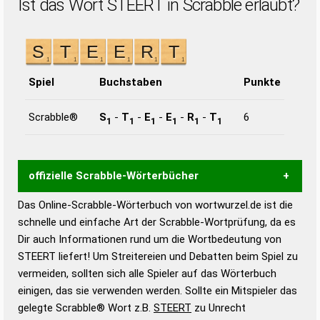
Ist das Wort STEERT in Scrabble erlaubt?
Spiel
Buchstaben
Punkte
Scrabble®
S
-
T
-
E
-
E
-
R
-
T
6
1
1
1
1
1
1
offizielle Scrabble-Wörterbücher
Das Online-Scrabble-Wörterbuch von wortwurzel.de ist die
Wortwurzel liefert mit Hilfe eines semantischen
schnelle und einfache Art der Scrabble-Wortprüfung, da es
Wortanalyse-Algorithmus gute Anhaltspunkte zu
Dir auch Informationen rund um die Wortbedeutung von
Wortbedeutung, Worttrennung und Wortform, um die
STEERT liefert! Um Streitereien und Debatten beim Spiel zu
Gültigkeit eines Wortes für das Scrabble-Spiel zu
vermeiden, sollten sich alle Spieler auf das Wörterbuch
bestimmen!
zugelassene Turnier Scrabble-
einigen, das sie verwenden werden. Sollte ein Mitspieler das
Wörterbücher sind:
gelegte Scrabble® Wort z.B.
STEERT
zu Unrecht