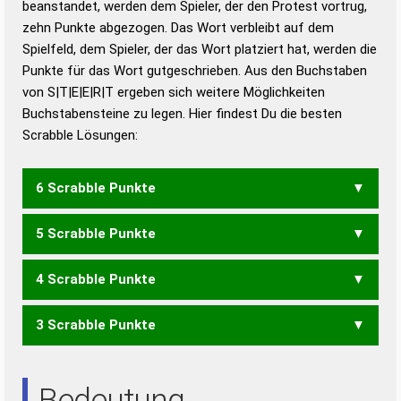
beanstandet, werden dem Spieler, der den Protest vortrug,
Duden – Standardwerk in 12 Bänden
zehn Punkte abgezogen. Das Wort verbleibt auf dem
Duden – Richtiges und gutes
Spielfeld, dem Spieler, der das Wort platziert hat, werden die
Deutsch
Punkte für das Wort gutgeschrieben. Aus den Buchstaben
von S|T|E|E|R|T ergeben sich weitere Möglichkeiten
Duden – Die deutsche Grammatik
Buchstabensteine zu legen. Hier findest Du die besten
Duden – Deutsches
Scrabble Lösungen:
Universalwörterbuch
6 Scrabble Punkte
5 Scrabble Punkte
ETTERS
SETTER
STERTE
STETER
TEERST
TESTER
4 Scrabble Punkte
ERSTE
ESTER
ETTER
REETS
RESET
RESTE
RETTE
STERT
STETE
TEERS
TESTE
TRETE
3 Scrabble Punkte
ERST
ESTE
REET
REST
RETT
STER
STET
TEES
TEST
ERS
REE
RES
SEE
SET
Bedeutung