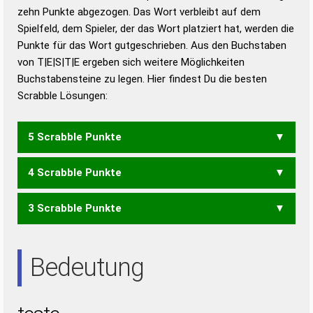
zehn Punkte abgezogen. Das Wort verbleibt auf dem
Duden – Richtiges und gutes
Spielfeld, dem Spieler, der das Wort platziert hat, werden die
Deutsch
Punkte für das Wort gutgeschrieben. Aus den Buchstaben
von T|E|S|T|E ergeben sich weitere Möglichkeiten
Duden – Die deutsche Grammatik
Buchstabensteine zu legen. Hier findest Du die besten
Duden – Deutsches
Scrabble Lösungen:
Universalwörterbuch
5 Scrabble Punkte
4 Scrabble Punkte
STETE
3 Scrabble Punkte
STET
TEES
SEE
SET
TEE
Bedeutung