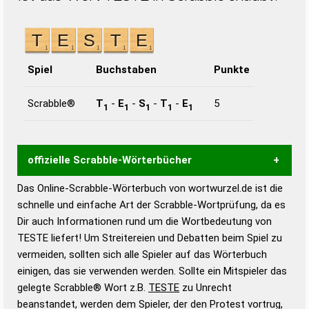
Spiel
Buchstaben
Punkte
Scrabble®
T
-
E
-
S
-
T
-
E
5
1
1
1
1
1
offizielle Scrabble-Wörterbücher
Das Online-Scrabble-Wörterbuch von wortwurzel.de ist die
Wortwurzel liefert mit Hilfe eines semantischen
schnelle und einfache Art der Scrabble-Wortprüfung, da es
Wortanalyse-Algorithmus gute Anhaltspunkte zu
Dir auch Informationen rund um die Wortbedeutung von
Wortbedeutung, Worttrennung und Wortform, um die
TESTE liefert! Um Streitereien und Debatten beim Spiel zu
Gültigkeit eines Wortes für das Scrabble-Spiel zu
vermeiden, sollten sich alle Spieler auf das Wörterbuch
bestimmen!
zugelassene Turnier Scrabble-
einigen, das sie verwenden werden. Sollte ein Mitspieler das
Wörterbücher sind:
gelegte Scrabble® Wort z.B.
TESTE
zu Unrecht
beanstandet, werden dem Spieler, der den Protest vortrug,
Duden – Standardwerk in 12 Bänden