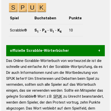
Spiel
Buchstaben
Punkte
Scrabble®
S
-
P
-
U
-
K
10
1
4
1
4
offizielle Scrabble-Wörterbücher
Das Online-Scrabble-Wörterbuch von wortwurzel.de ist die
Wortwurzel liefert mit Hilfe eines semantischen
schnelle und einfache Art der Scrabble-Wortprüfung, da es
Wortanalyse-Algorithmus gute Anhaltspunkte zu
Dir auch Informationen rund um die Wortbedeutung von
Wortbedeutung, Worttrennung und Wortform, um die
SPUK liefert! Um Streitereien und Debatten beim Spiel zu
Gültigkeit eines Wortes für das Scrabble-Spiel zu
vermeiden, sollten sich alle Spieler auf das Wörterbuch
bestimmen!
zugelassene Turnier Scrabble-
einigen, das sie verwenden werden. Sollte ein Mitspieler das
Wörterbücher sind:
gelegte Scrabble® Wort z.B.
SPUK
zu Unrecht beanstandet,
werden dem Spieler, der den Protest vortrug, zehn Punkte
Duden – Standardwerk in 12 Bänden
abgezogen. Das Wort verbleibt auf dem Spielfeld, dem