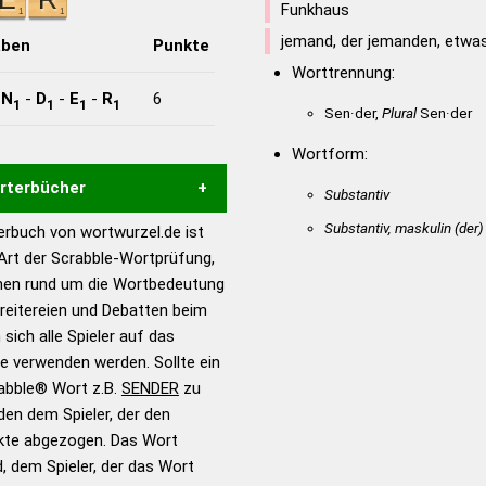
Funkhaus
jemand, der jemanden, etwas
aben
Punkte
Worttrennung:
-
N
-
D
-
E
-
R
6
1
1
1
1
Sen·der,
Plural
Sen·der
Wortform:
örterbücher
Substantiv
Substantiv, maskulin
(der)
rbuch von wortwurzel.de ist
Hilfe eines semantischen
 Art der Scrabble-Wortprüfung,
s gute Anhaltspunkte zu
onen rund um die Wortbedeutung
ennung und Wortform, um die
reitereien und Debatten beim
für das Scrabble-Spiel zu
 sich alle Spieler auf das
 Turnier Scrabble-
ie verwenden werden. Sollte ein
rabble® Wort z.B.
SENDER
zu
en dem Spieler, der den
en – Standardwerk in 12
nkte abgezogen. Das Wort
nden
d, dem Spieler, der das Wort
en – Richtiges und gutes