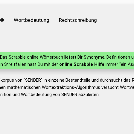
e®
Wortbedeutung
Rechtschreibung
Das Scrabble online Wörterbuch liefert Dir Synonyme, Definitionen
 in Streitfällen hast Du mit der
online Scrabble Hilfe
immer "ein Ass
tkorpus von "SENDER" in einzelne Bestandteile und durchsucht das
nen mathematischen Wortextraktions-Algorithmus versucht Wortwu
inition und Wortbedeutung von SENDER abzuleiten.