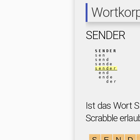
Wortkor
SENDER
SENDER
sen
send
sende
sender
end
ende
der
Ist das Wort 
Scrabble erlau