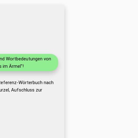
 und Wortbedeutungen von
 im Ärmel"!
 Referenz-Wörterbuch nach
rzel, Aufschluss zur