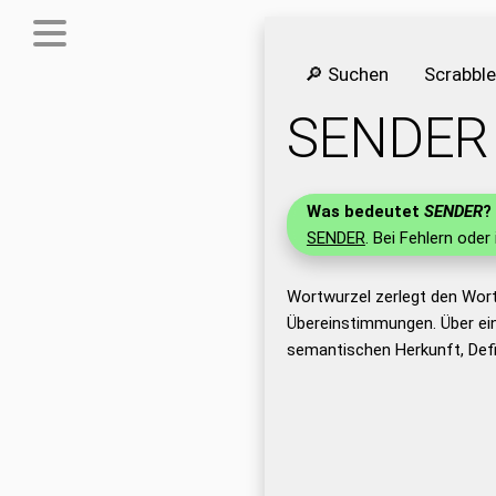
🔎 Suchen
Scrabbl
SENDER
Was bedeutet
SENDER
?
SENDER
. Bei Fehlern oder
Wortwurzel zerlegt den Wor
Übereinstimmungen. Über ei
semantischen Herkunft, Def