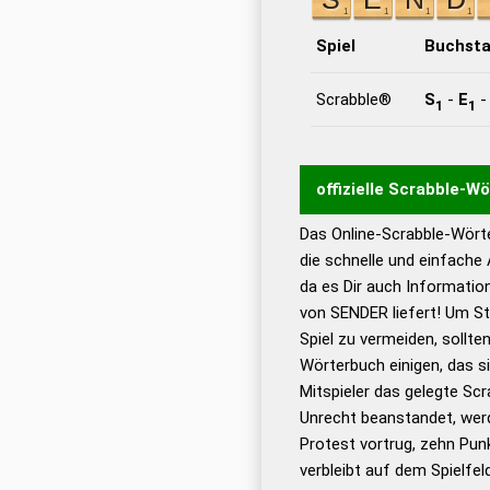
Spiel
Buchst
Scrabble®
S
-
E
1
1
offizielle Scrabble-W
Das Online-Scrabble-Wörte
Wortwurzel liefert mit 
die schnelle und einfache
Wortanalyse-Algorithmu
da es Dir auch Informati
Wortbedeutung, Worttr
von SENDER liefert! Um St
Gültigkeit eines Wortes 
Spiel zu vermeiden, sollten
bestimmen!
zugelassene
Wörterbuch einigen, das s
Wörterbücher sind:
Mitspieler das gelegte Sc
Unrecht beanstandet, werd
Dud
Protest vortrug, zehn Pu
Bä
verbleibt auf dem Spielfel
Dud