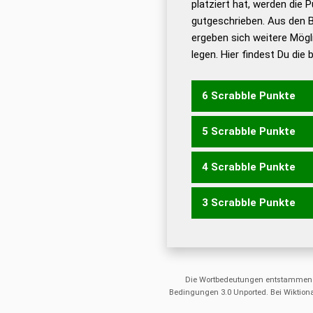
platziert hat, werden die 
De
gutgeschrieben. Aus den 
ergeben sich weitere Mögl
Dud
legen. Hier findest Du die
Dud
Universalwörterbuch
6 Scrabble Punkte
5 Scrabble Punkte
DEERNS
ERDENS
REDEN
4 Scrabble Punkte
DEERN
DEREN
EDENS
E
RENES
SEDER
SEREN
3 Scrabble Punkte
DENS
EDEN
ERDE
EREN
RENS
SEEN
DEN
DES
ENS
ERD
ERN
RES
SED
SEE
Die Wortbedeutungen entstammen
Bedingungen 3.0 Unported. Bei Wiktiona