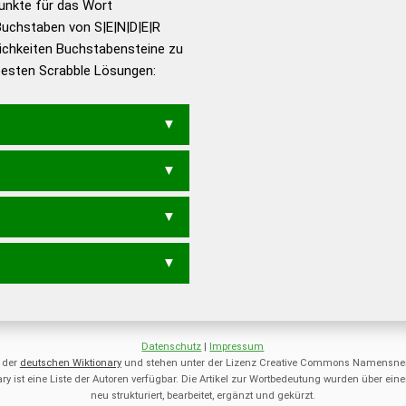
Punkte für das Wort
utsch
Buchstaben von S|E|N|D|E|R
ichkeiten Buchstabensteine zu
en – Die deutsche Grammatik
 besten Scrabble Lösungen:
en – Deutsches
S
NDES
ERDEN
NERDS
REDEN
NEED
NEER
NERD
REDE
RENE
ERS
NDR
NEE
RED
REE
REN
Datenschutz
|
Impressum
 der
deutschen Wiktionary
und stehen unter der Lizenz Creative Commons Namensnen
ry ist eine Liste der Autoren verfügbar. Die Artikel zur Wortbedeutung wurden über 
neu strukturiert, bearbeitet, ergänzt und gekürzt.