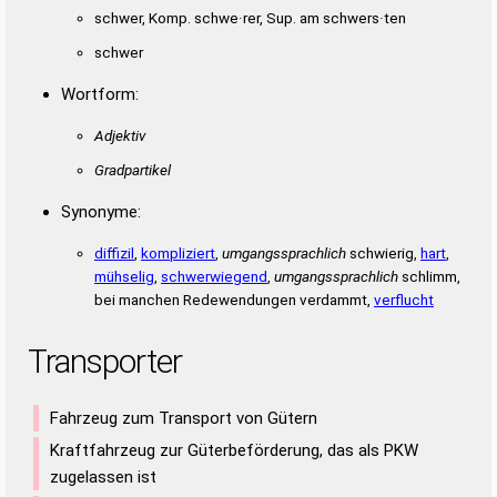
schwer, Komp. schwe·rer, Sup. am schwers·ten
RASENSPORT
RESTPOSTEN
SACHTESTEN
SACHTESTER
SCHARRTEST
SCHNARREST
schwer
SCHNARRTET
SCHNATTERE
SPONSERTET
Wortform:
SPORTARTEN
TESTPERSON
TESTPHASEN
TETRARCHEN
TRANSPORTS
WASSERROHR
Adjektiv
NOTWASSERTE
Gradpartikel
Synonyme:
diffizil
,
kompliziert
,
umgangssprachlich
schwierig,
hart
,
mühselig
,
schwerwiegend
,
umgangssprachlich
schlimm,
bei manchen Redewendungen verdammt,
verflucht
Transporter
Fahrzeug zum Transport von Gütern
Kraftfahrzeug zur Güterbeförderung, das als PKW
zugelassen ist