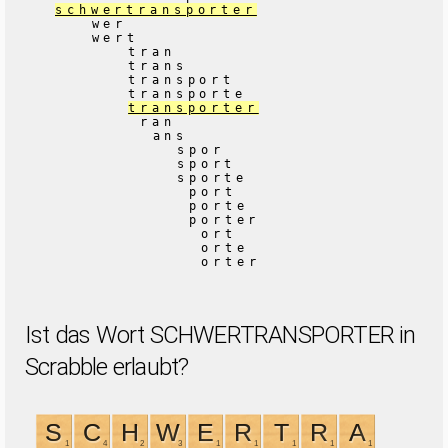
schwertransporter
wer
wert
tran
trans
transport
transporte
transporter
ran
ans
spor
sport
sporte
port
porte
porter
ort
orte
orter
Ist das Wort SCHWERTRANSPORTER in
Scrabble erlaubt?