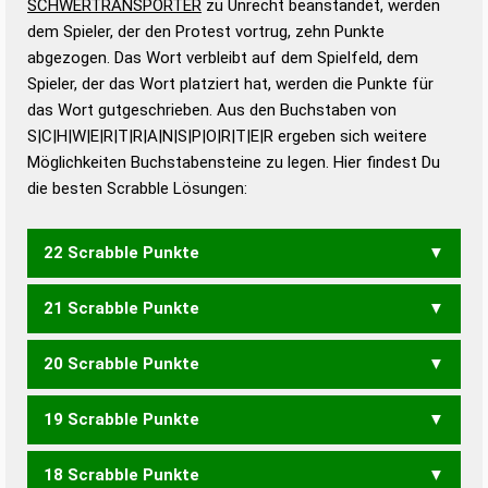
SCHWERTRANSPORTER
zu Unrecht beanstandet, werden
Duden – Standardwerk in 12 Bänden
dem Spieler, der den Protest vortrug, zehn Punkte
Duden – Richtiges und gutes
abgezogen. Das Wort verbleibt auf dem Spielfeld, dem
Deutsch
Spieler, der das Wort platziert hat, werden die Punkte für
das Wort gutgeschrieben. Aus den Buchstaben von
Duden – Die deutsche Grammatik
S|C|H|W|E|R|T|R|A|N|S|P|O|R|T|E|R ergeben sich weitere
Duden – Deutsches
Möglichkeiten Buchstabensteine zu legen. Hier findest Du
Universalwörterbuch
die besten Scrabble Lösungen:
22 Scrabble Punkte
21 Scrabble Punkte
WACHTPOSTENS
20 Scrabble Punkte
WACHPOSTENS
WACHTPOSTEN
19 Scrabble Punkte
WACHPOSTEN
18 Scrabble Punkte
SCHWERSPAT