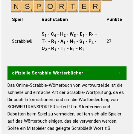
Spiel
Buchstaben
Punkte
S
-
C
-
H
-
W
-
E
-
R
-
1
4
2
3
1
1
Scrabble®
T
-
R
-
A
-
N
-
S
-
P
-
27
1
1
1
1
1
4
O
-
R
-
T
-
E
-
R
2
1
1
1
1
offizielle Scrabble-Wörterbücher
Das Online-Scrabble-Wörterbuch von wortwurzel.de ist die
Wortwurzel liefert mit Hilfe eines semantischen
schnelle und einfache Art der Scrabble-Wortprüfung, da es
Wortanalyse-Algorithmus gute Anhaltspunkte zu
Dir auch Informationen rund um die Wortbedeutung von
Wortbedeutung, Worttrennung und Wortform, um die
SCHWERTRANSPORTER liefert! Um Streitereien und
Gültigkeit eines Wortes für das Scrabble-Spiel zu
Debatten beim Spiel zu vermeiden, sollten sich alle Spieler
bestimmen!
zugelassene Turnier Scrabble-
auf das Wörterbuch einigen, das sie verwenden werden.
Wörterbücher sind:
Sollte ein Mitspieler das gelegte Scrabble® Wort z.B.