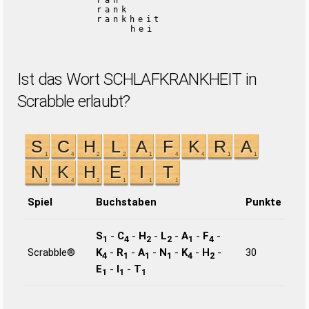
ran
rank
rankheit
hei
Ist das Wort SCHLAFKRANKHEIT in
Scrabble erlaubt?
Spiel
Buchstaben
Punkte
S
-
C
-
H
-
L
-
A
-
F
-
1
4
2
2
1
4
Scrabble®
K
-
R
-
A
-
N
-
K
-
H
-
30
4
1
1
1
4
2
E
-
I
-
T
1
1
1