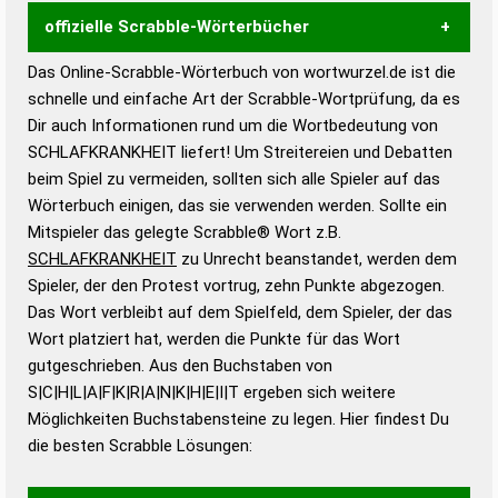
offizielle Scrabble-Wörterbücher
Das Online-Scrabble-Wörterbuch von wortwurzel.de ist die
Wortwurzel liefert mit Hilfe eines semantischen
schnelle und einfache Art der Scrabble-Wortprüfung, da es
Wortanalyse-Algorithmus gute Anhaltspunkte zu
Dir auch Informationen rund um die Wortbedeutung von
Wortbedeutung, Worttrennung und Wortform, um die
SCHLAFKRANKHEIT liefert! Um Streitereien und Debatten
Gültigkeit eines Wortes für das Scrabble-Spiel zu
beim Spiel zu vermeiden, sollten sich alle Spieler auf das
bestimmen!
zugelassene Turnier Scrabble-
Wörterbuch einigen, das sie verwenden werden. Sollte ein
Wörterbücher sind:
Mitspieler das gelegte Scrabble® Wort z.B.
SCHLAFKRANKHEIT
zu Unrecht beanstandet, werden dem
Duden – Standardwerk in 12 Bänden
Spieler, der den Protest vortrug, zehn Punkte abgezogen.
Duden – Richtiges und gutes
Das Wort verbleibt auf dem Spielfeld, dem Spieler, der das
Deutsch
Wort platziert hat, werden die Punkte für das Wort
gutgeschrieben. Aus den Buchstaben von
Duden – Die deutsche Grammatik
S|C|H|L|A|F|K|R|A|N|K|H|E|I|T ergeben sich weitere
Duden – Deutsches
Möglichkeiten Buchstabensteine zu legen. Hier findest Du
Universalwörterbuch
die besten Scrabble Lösungen: