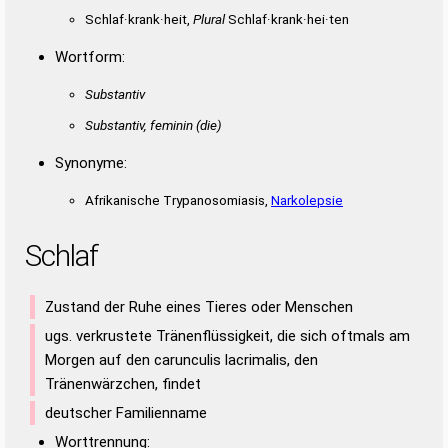
KATARISCHE
KRISENHAFT
NACHREIFST
NACHRIEFST
SCHALKET
SCHALKTE
SCHILFEN
SCHLAFEN
Schlaf·krank·heit,
Plural
Schlaf·krank·hei·ten
NEARKTISCH
STICHELHAAR
SCHLAFET
SCHLANKE
SCHLEIFT
SCHLIEFT
Wortform:
ANFACHEST
ANSCHRIFT
ARKTISCHE
FANATISCH
FASCHIERT
FERNSICHT
FLANKIERT
FLINKSTER
Substantiv
FRACHTENS
FRAKTALEN
FRAKTALES
FRANCHISE
Substantiv, feminin
(die)
FRISCHTEN
KALFATERN
KALIFATEN
KALIFATES
KALKSTEIN
KANARISCH
KARISCHEN
KARNISCHE
Synonyme:
KASCHIERT
KATARISCH
KNIRSCHET
KNIRSCHTE
Afrikanische Trypanosomiasis,
Narkolepsie
KRANICHES
LACKIERST
NACHFRIST
NACHKARTE
NACHREIFT
NACHRIEFT
RACHEAKTS
SCHIFTERN
Schlaf
SCHIRKTEN
SCHNAFTER
SCHRIFTEN
FANATIKERS
HIRNSCHALE
Zustand der Ruhe eines Tieres oder Menschen
ugs. verkrustete Tränenflüssigkeit, die sich oftmals am
Morgen auf den carunculis lacrimalis, den
Tränenwärzchen, findet
deutscher Familienname
Worttrennung: