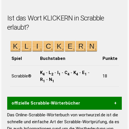
Ist das Wort KLICKERN in Scrabble
erlaubt?
Spiel
Buchstaben
Punkte
K
-
L
-
I
-
C
-
K
-
E
-
4
2
1
4
4
1
Scrabble®
18
R
-
N
1
1
offizielle Scrabble-Wörterbücher
Das Online-Scrabble-Wörterbuch von wortwurzel.de ist die
Wortwurzel liefert mit Hilfe eines semantischen
schnelle und einfache Art der Scrabble-Wortprüfung, da es
Wortanalyse-Algorithmus gute Anhaltspunkte zu
Dir auch Informationen rund um die Wortbedeutung von