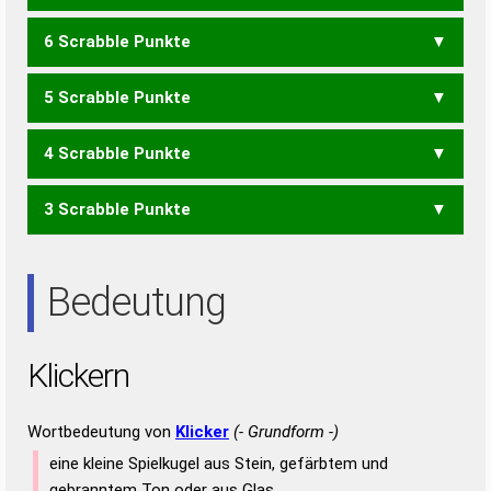
KIRNE
RINKE
6 Scrabble Punkte
LEK
ERIC
KEIN
KIEN
KIRN
KNIE
KREN
RENK
RINK
5 Scrabble Punkte
CER
ICE
KEN
KIN
KIR
KNI
ILERN
LINER
4 Scrabble Punkte
ILER
LEIN
LERN
LIEN
RELI
3 Scrabble Punkte
EIL
LEI
IREN
REIN
EIN
IRE
NIE
REN
Bedeutung
Klickern
Wortbedeutung von
Klicker
(- Grundform -)
eine kleine Spielkugel aus Stein, gefärbtem und
gebranntem Ton oder aus Glas