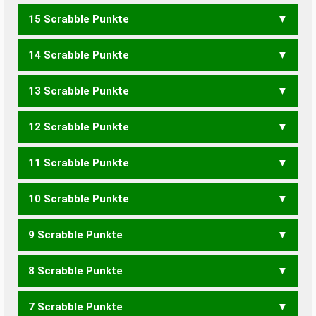
15 Scrabble Punkte
KICKERN
KNICKER
KNICKRE
14 Scrabble Punkte
KLECK
KICKEN
KICKER
KNICKE
13 Scrabble Punkte
KICKE
KNICK
KLINKER
12 Scrabble Punkte
KECK
KICK
KINKEL
KLINKE
NICKEL
11 Scrabble Punkte
CLERK
KLERK
KLINK
NICKER
RICKEN
10 Scrabble Punkte
LECK
KIRKE
NICKE
RICKE
9 Scrabble Punkte
KIEK
KINK
NECK
NICK
RECK
RICK
LINKER
8 Scrabble Punkte
ECK
KILNE
KLEIN
KLIER
LIKEN
LINKE
7 Scrabble Punkte
KEIL
KERL
KIEL
KILN
KLEI
LEIK
LENK
LIEK
LIKE
LINK