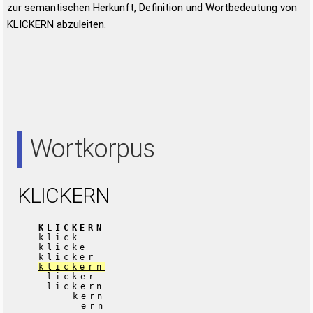
zur semantischen Herkunft, Definition und Wortbedeutung von
KLICKERN abzuleiten.
Wortkorpus
KLICKERN
KLICKERN
klick
klicke
klicker
klickern
licker
lickern
kern
ern