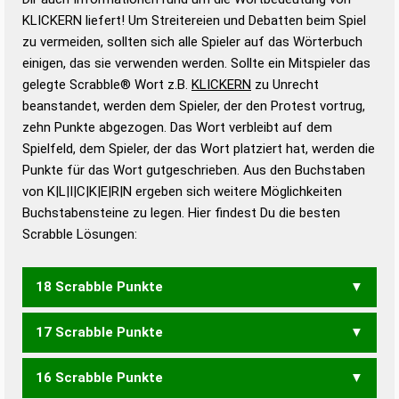
Wortbedeutung, Worttrennung und Wortform, um die
KLICKERN liefert! Um Streitereien und Debatten beim Spiel
Gültigkeit eines Wortes für das Scrabble-Spiel zu
zu vermeiden, sollten sich alle Spieler auf das Wörterbuch
bestimmen!
zugelassene Turnier Scrabble-
einigen, das sie verwenden werden. Sollte ein Mitspieler das
Wörterbücher sind:
gelegte Scrabble® Wort z.B.
KLICKERN
zu Unrecht
beanstandet, werden dem Spieler, der den Protest vortrug,
Duden – Standardwerk in 12 Bänden
zehn Punkte abgezogen. Das Wort verbleibt auf dem
Duden – Richtiges und gutes
Spielfeld, dem Spieler, der das Wort platziert hat, werden die
Deutsch
Punkte für das Wort gutgeschrieben. Aus den Buchstaben
von K|L|I|C|K|E|R|N ergeben sich weitere Möglichkeiten
Duden – Die deutsche Grammatik
Buchstabensteine zu legen. Hier findest Du die besten
Duden – Deutsches
Scrabble Lösungen:
Universalwörterbuch
18 Scrabble Punkte
17 Scrabble Punkte
KRICKELN
16 Scrabble Punkte
KLICKEN
KRICKEL
KRICKLE