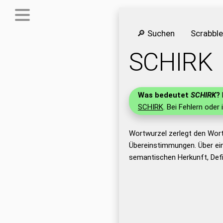
🔎 Suchen
Scrabbl
SCHIRK
Was bedeutet
SCHIRK
?
SCHIRK
. Bei Fehlern oder 
Wortwurzel zerlegt den Wor
Übereinstimmungen. Über ei
semantischen Herkunft, Def