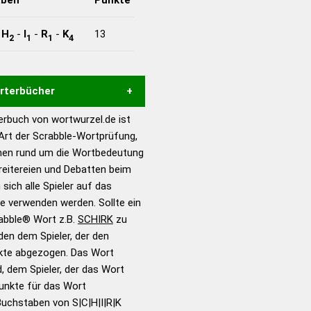
-
H
-
I
-
R
-
K
13
2
1
1
4
örterbücher
rbuch von wortwurzel.de ist
Hilfe eines semantischen
 Art der Scrabble-Wortprüfung,
s gute Anhaltspunkte zu
onen rund um die Wortbedeutung
ennung und Wortform, um die
reitereien und Debatten beim
für das Scrabble-Spiel zu
 sich alle Spieler auf das
 Turnier Scrabble-
ie verwenden werden. Sollte ein
rabble® Wort z.B.
SCHIRK
zu
en dem Spieler, der den
en – Standardwerk in 12
nkte abgezogen. Das Wort
nden
d, dem Spieler, der das Wort
en – Richtiges und gutes
Punkte für das Wort
utsch
Buchstaben von S|C|H|I|R|K