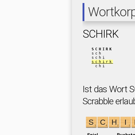
Wortkor
SCHIRK
SCHIRK
sch
schi
schirk
chi
Ist das Wort 
Scrabble erlau
Spiel
Buchst