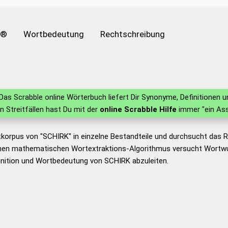
e®
Wortbedeutung
Rechtschreibung
Das Scrabble online Wörterbuch liefert Dir Synonyme, Definitionen
in Streitfällen hast Du mit der
online Scrabble Hilfe
immer "ein Ass
tkorpus von "SCHIRK" in einzelne Bestandteile und durchsucht das
nen mathematischen Wortextraktions-Algorithmus versucht Wortwu
inition und Wortbedeutung von SCHIRK abzuleiten.