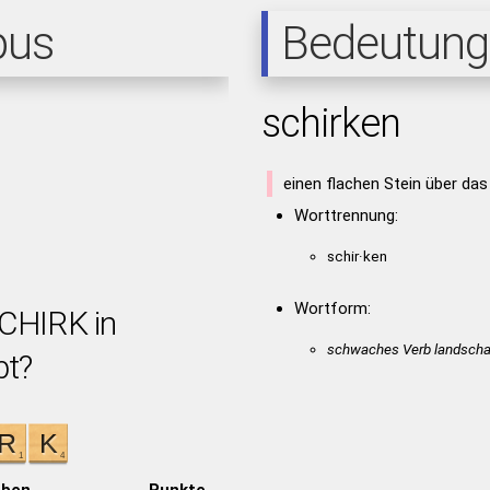
pus
Bedeutung
schirken
einen flachen Stein über da
Worttrennung:
schir·ken
Wortform:
SCHIRK in
schwaches Verb landschaf
bt?
aben
Punkte