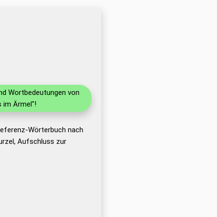
 und Wortbedeutungen von
 im Ärmel"!
 Referenz-Wörterbuch nach
rzel, Aufschluss zur