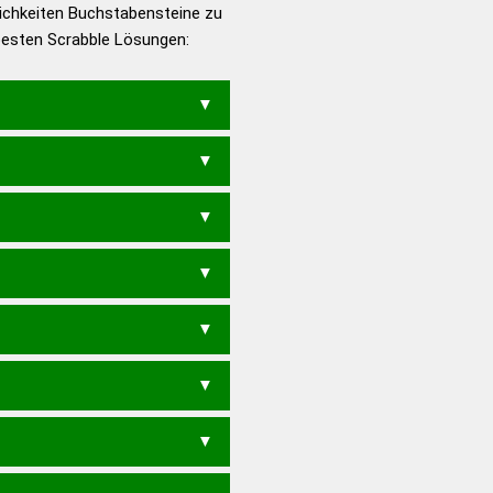
ichkeiten Buchstabensteine zu
en – Die deutsche Grammatik
 besten Scrabble Lösungen:
en – Deutsches