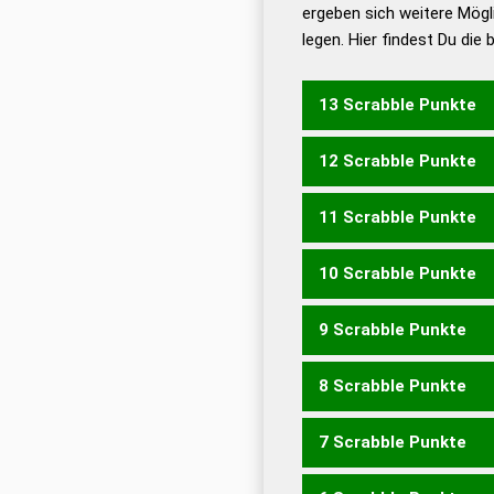
ergeben sich weitere Mögl
Dud
legen. Hier findest Du die
Dud
Universalwörterbuch
13 Scrabble Punkte
12 Scrabble Punkte
KIRCHS
KIRSCH
11 Scrabble Punkte
HICKS
KIRCH
10 Scrabble Punkte
HICK
9 Scrabble Punkte
RICK
SICK
8 Scrabble Punkte
KSC
CHRIS
7 Scrabble Punkte
CHIS
ICHS
SICH
SIKH