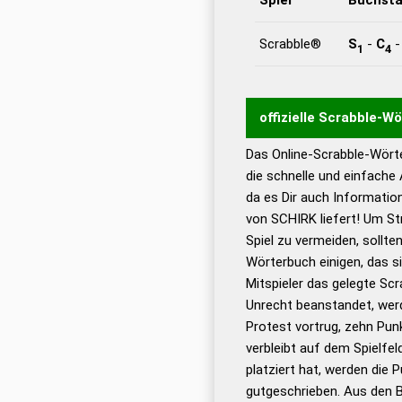
Scrabble®
S
-
C
1
4
offizielle Scrabble-W
Das Online-Scrabble-Wörte
Wortwurzel liefert mit 
die schnelle und einfache
Wortanalyse-Algorithmu
da es Dir auch Informati
Wortbedeutung, Worttr
von SCHIRK liefert! Um St
Gültigkeit eines Wortes 
Spiel zu vermeiden, sollten
bestimmen!
zugelassene
Wörterbuch einigen, das s
Wörterbücher sind:
Mitspieler das gelegte Sc
Unrecht beanstandet, werd
Dud
Protest vortrug, zehn Pu
Bä
verbleibt auf dem Spielfel
Dud
platziert hat, werden die 
De
gutgeschrieben. Aus den 