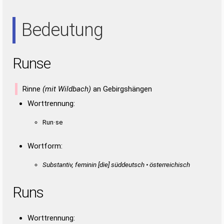
USER
ENS
ERN
ERS
NEU
NUN
NUR
NUS
REN
RES
REU
RUS
Bedeutung
SUR
URE
URS
Runse
Rinne
(mit Wildbach)
an Gebirgshängen
Worttrennung:
Run·se
Wortform:
Substantiv, feminin [die] süddeutsch • österreichisch
Runs
Worttrennung: