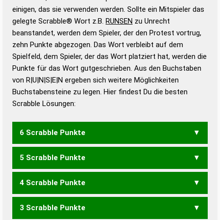
bestimmen!
zugelassene Turnier Scrabble-
einigen, das sie verwenden werden. Sollte ein Mitspieler das
Wörterbücher sind:
gelegte Scrabble® Wort z.B.
RUNSEN
zu Unrecht
beanstandet, werden dem Spieler, der den Protest vortrug,
Duden – Standardwerk in 12 Bänden
zehn Punkte abgezogen. Das Wort verbleibt auf dem
Duden – Richtiges und gutes
Spielfeld, dem Spieler, der das Wort platziert hat, werden die
Deutsch
Punkte für das Wort gutgeschrieben. Aus den Buchstaben
von R|U|N|S|E|N ergeben sich weitere Möglichkeiten
Duden – Die deutsche Grammatik
Buchstabensteine zu legen. Hier findest Du die besten
Duden – Deutsches
Scrabble Lösungen:
Universalwörterbuch
6 Scrabble Punkte
5 Scrabble Punkte
NURSEN
UNSERN
UNSREN
4 Scrabble Punkte
NURSE
RUNEN
SUREN
UNSER
UNSRE
URNEN
USERN
3 Scrabble Punkte
NEUN
RENN
RENS
RUNE
SENN
SURE
UREN
URES
URNE