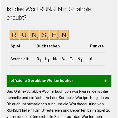
Ist das Wort RUNSEN in Scrabble
erlaubt?
Spiel
Buchstaben
Punkte
Scrabble®
R
-
U
-
N
-
S
-
E
-
N
6
1
1
1
1
1
1
offizielle Scrabble-Wörterbücher
Das Online-Scrabble-Wörterbuch von wortwurzel.de ist die
Wortwurzel liefert mit Hilfe eines semantischen
schnelle und einfache Art der Scrabble-Wortprüfung, da es
Wortanalyse-Algorithmus gute Anhaltspunkte zu
Dir auch Informationen rund um die Wortbedeutung von
Wortbedeutung, Worttrennung und Wortform, um die
RUNSEN liefert! Um Streitereien und Debatten beim Spiel zu
Gültigkeit eines Wortes für das Scrabble-Spiel zu
vermeiden, sollten sich alle Spieler auf das Wörterbuch