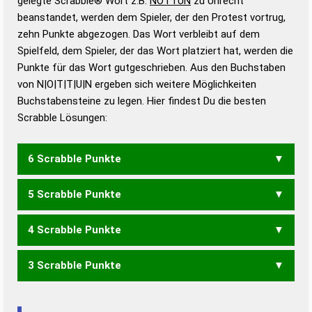
gelegte Scrabble® Wort z.B.
NOTTUN
zu Unrecht
beanstandet, werden dem Spieler, der den Protest vortrug,
Duden – Standardwerk in 12 Bänden
zehn Punkte abgezogen. Das Wort verbleibt auf dem
Duden – Richtiges und gutes
Spielfeld, dem Spieler, der das Wort platziert hat, werden die
Deutsch
Punkte für das Wort gutgeschrieben. Aus den Buchstaben
von N|O|T|T|U|N ergeben sich weitere Möglichkeiten
Duden – Die deutsche Grammatik
Buchstabensteine zu legen. Hier findest Du die besten
Duden – Deutsches
Scrabble Lösungen:
Universalwörterbuch
6 Scrabble Punkte
5 Scrabble Punkte
UNTOT
4 Scrabble Punkte
TONT
3 Scrabble Punkte
NON
OUT
TON
TOT
UNO
TUNT
NUN
NUT
TUT