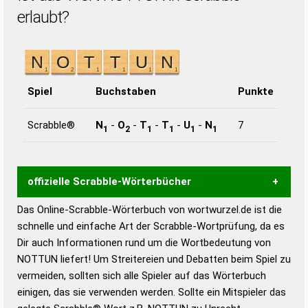
erlaubt?
Spiel
Buchstaben
Punkte
Scrabble®
N
-
O
-
T
-
T
-
U
-
N
7
1
2
1
1
1
1
offizielle Scrabble-Wörterbücher
Das Online-Scrabble-Wörterbuch von wortwurzel.de ist die
Wortwurzel liefert mit Hilfe eines semantischen
schnelle und einfache Art der Scrabble-Wortprüfung, da es
Wortanalyse-Algorithmus gute Anhaltspunkte zu
Dir auch Informationen rund um die Wortbedeutung von
Wortbedeutung, Worttrennung und Wortform, um die
NOTTUN liefert! Um Streitereien und Debatten beim Spiel zu
Gültigkeit eines Wortes für das Scrabble-Spiel zu
vermeiden, sollten sich alle Spieler auf das Wörterbuch
bestimmen!
zugelassene Turnier Scrabble-
einigen, das sie verwenden werden. Sollte ein Mitspieler das
Wörterbücher sind: