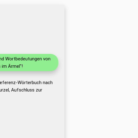
 und Wortbedeutungen von
 im Ärmel"!
 Referenz-Wörterbuch nach
rzel, Aufschluss zur