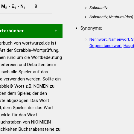
-
M
-
E
-
N
8
Substantiv
3
1
1
Substantiv, Neutrum
(das)
Synonyme:
örterbücher
Nennwort
,
Namenwort
,
S
rbuch von wortwurzel.de ist
Gegenstandswort
,
Haupt
Hilfe eines semantischen
 Art der Scrabble-Wortprüfung,
s gute Anhaltspunkte zu
onen rund um die Wortbedeutung
ennung und Wortform, um die
eitereien und Debatten beim
für das Scrabble-Spiel zu
 sich alle Spieler auf das
 Turnier Scrabble-
ie verwenden werden. Sollte ein
rabble® Wort z.B.
NOMEN
zu
en dem Spieler, der den
en – Standardwerk in 12
nkte abgezogen. Das Wort
nden
d, dem Spieler, der das Wort
en – Richtiges und gutes
Punkte für das Wort
utsch
Buchstaben von N|O|M|E|N
ichkeiten Buchstabensteine zu
en – Die deutsche Grammatik