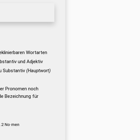
deklinierbaren Wortarten
bstantiv und Adjektiv
zu Substantiv
(Hauptwort)
eder Pronomen noch
e Bezeichnung für
l.2 No·men