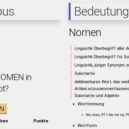
pus
Bedeutung
Nomen
Linguistik Oberbegriff aller 
Linguistik Oberbegriff für Su
Linguistik, jünger Synonym 
Substantiv
 NOMEN in
deklinierbares Wort, das w
bt?
Artikel istzusammenfassend
Substantiv und Adjektiv
Worttrennung:
No·men, Pl.1 No·mi·na, P
aben
Punkte
Wortform: