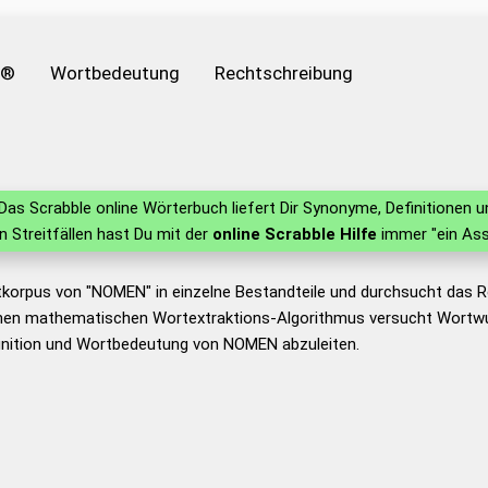
e®
Wortbedeutung
Rechtschreibung
Das Scrabble online Wörterbuch liefert Dir Synonyme, Definitionen
in Streitfällen hast Du mit der
online Scrabble Hilfe
immer "ein Ass
tkorpus von "NOMEN" in einzelne Bestandteile und durchsucht das
nen mathematischen Wortextraktions-Algorithmus versucht Wortwu
inition und Wortbedeutung von NOMEN abzuleiten.