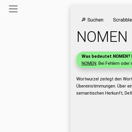
🔎 Suchen
Scrabbl
NOMEN
Was bedeutet
NOMEN
?
NOMEN
. Bei Fehlern oder 
Wortwurzel zerlegt den Wor
Übereinstimmungen. Über ei
semantischen Herkunft, Def