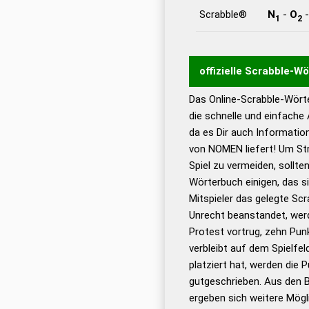
Scrabble®
N
-
O
1
2
offizielle Scrabble-W
Das Online-Scrabble-Wörte
Wortwurzel liefert mit 
die schnelle und einfache
Wortanalyse-Algorithmu
da es Dir auch Informati
Wortbedeutung, Worttr
von NOMEN liefert! Um Str
Gültigkeit eines Wortes 
Spiel zu vermeiden, sollten
bestimmen!
zugelassene
Wörterbuch einigen, das s
Wörterbücher sind:
Mitspieler das gelegte Sc
Unrecht beanstandet, werd
Dud
Protest vortrug, zehn Pu
Bä
verbleibt auf dem Spielfel
Dud
platziert hat, werden die 
De
gutgeschrieben. Aus den 
ergeben sich weitere Mögl
Dud