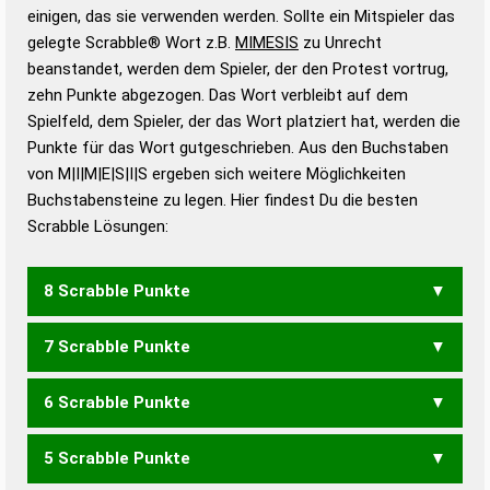
bestimmen!
zugelassene Turnier Scrabble-
einigen, das sie verwenden werden. Sollte ein Mitspieler das
Wörterbücher sind:
gelegte Scrabble® Wort z.B.
MIMESIS
zu Unrecht
beanstandet, werden dem Spieler, der den Protest vortrug,
Duden – Standardwerk in 12 Bänden
zehn Punkte abgezogen. Das Wort verbleibt auf dem
Duden – Richtiges und gutes
Spielfeld, dem Spieler, der das Wort platziert hat, werden die
Deutsch
Punkte für das Wort gutgeschrieben. Aus den Buchstaben
von M|I|M|E|S|I|S ergeben sich weitere Möglichkeiten
Duden – Die deutsche Grammatik
Buchstabensteine zu legen. Hier findest Du die besten
Duden – Deutsches
Scrabble Lösungen:
Universalwörterbuch
8 Scrabble Punkte
7 Scrabble Punkte
IMME
6 Scrabble Punkte
MISSE
SEIMS
SIMSE
5 Scrabble Punkte
MIES
MISE
MISS
SEIM
SEMS
SIMS