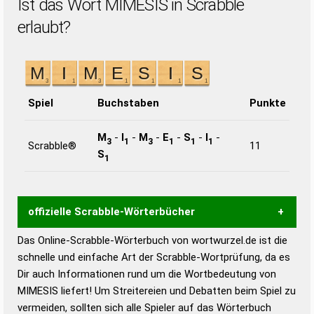
Ist das Wort MIMESIS in Scrabble
erlaubt?
Spiel
Buchstaben
Punkte
M
-
I
-
M
-
E
-
S
-
I
-
3
1
3
1
1
1
Scrabble®
11
S
1
offizielle Scrabble-Wörterbücher
Das Online-Scrabble-Wörterbuch von wortwurzel.de ist die
Wortwurzel liefert mit Hilfe eines semantischen
schnelle und einfache Art der Scrabble-Wortprüfung, da es
Wortanalyse-Algorithmus gute Anhaltspunkte zu
Dir auch Informationen rund um die Wortbedeutung von
Wortbedeutung, Worttrennung und Wortform, um die
MIMESIS liefert! Um Streitereien und Debatten beim Spiel zu
Gültigkeit eines Wortes für das Scrabble-Spiel zu
vermeiden, sollten sich alle Spieler auf das Wörterbuch