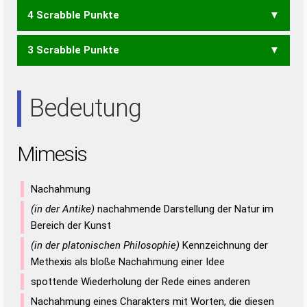
4 Scrabble Punkte
IMS
SEM
SMS
3 Scrabble Punkte
EISS
SIES
EIS
ESS
ISS
SEI
SIE
Bedeutung
Mimesis
Nachahmung
(in der Antike)
nachahmende Darstellung der Natur im
Bereich der Kunst
(in der platonischen Philosophie)
Kennzeichnung der
Methexis als bloße Nachahmung einer Idee
spottende Wiederholung der Rede eines anderen
Nachahmung eines Charakters mit Worten, die diesen