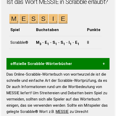
Ist das Wort MESSIE in Scrabble erlaubt?
Spiel
Buchstaben
Punkte
Scrabble®
M
-
E
-
S
-
S
-
I
-
E
8
3
1
1
1
1
1
offizielle Scrabble-Wörterbücher
Das Online-Scrabble-Wörterbuch von wortwurzel.de ist die
Wortwurzel liefert mit Hilfe eines semantischen
schnelle und einfache Art der Scrabble-Wortprüfung, da es
Wortanalyse-Algorithmus gute Anhaltspunkte zu
Dir auch Informationen rund um die Wortbedeutung von
Wortbedeutung, Worttrennung und Wortform, um die
MESSIE liefert! Um Streitereien und Debatten beim Spiel zu
Gültigkeit eines Wortes für das Scrabble-Spiel zu
vermeiden, sollten sich alle Spieler auf das Wörterbuch
bestimmen!
zugelassene Turnier Scrabble-
einigen, das sie verwenden werden. Sollte ein Mitspieler das
Wörterbücher sind:
gelegte Scrabble® Wort z.B.
MESSIE
zu Unrecht