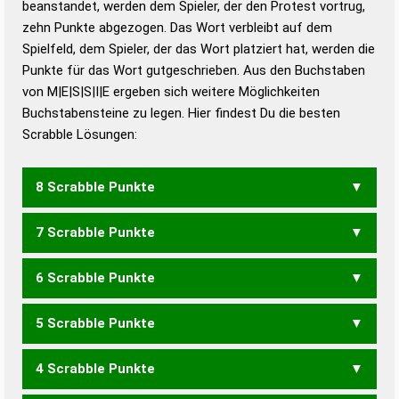
beanstandet, werden dem Spieler, der den Protest vortrug,
Duden – Standardwerk in 12 Bänden
zehn Punkte abgezogen. Das Wort verbleibt auf dem
Duden – Richtiges und gutes
Spielfeld, dem Spieler, der das Wort platziert hat, werden die
Deutsch
Punkte für das Wort gutgeschrieben. Aus den Buchstaben
von M|E|S|S|I|E ergeben sich weitere Möglichkeiten
Duden – Die deutsche Grammatik
Buchstabensteine zu legen. Hier findest Du die besten
Duden – Deutsches
Scrabble Lösungen:
Universalwörterbuch
8 Scrabble Punkte
7 Scrabble Punkte
EMESIS
MIESES
SEIMES
6 Scrabble Punkte
MEISE
MESSE
MIESE
MISSE
SEIME
SEIMS
SIMSE
5 Scrabble Punkte
EMSE
MIES
MISE
MISS
SEIM
SEME
SEMS
SIMS
4 Scrabble Punkte
IMS
SEM
SMS
EISES
EISSE