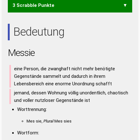
3 Scrabble Punkte
EIES
EISE
EISS
ESSE
SEES
SIES
EIS
ISS
SEE
SEI
Bedeutung
Messie
eine Person, die zwanghaft nicht mehr benötigte
Gegenstände sammelt und dadurch in ihrem
Lebensbereich eine enorme Unordnung schafft
jemand, dessen Wohnung völlig unordentlich, chaotisch
und voller nutzloser Gegenstände ist
Worttrennung:
Mes·sie,
Plural
Mes·sies
Wortform: